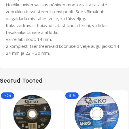
Hoidiku universaalsus põhineb mootorratta rataste
vedrukinnitussüsteemil rehvi poolt. See võimaldab
paigaldada mis tahes velje, ka täisveljega.
Kaks vedruvart hoiavad ratast kindlalt kinni, vältides
tasakaalustamise ajal lõtku.
Varre läbimõõt: 14 mm.
2 komplekti tsentreerivaid koonuseid velje augu jaoks: 14 –
24 mm ja 22 – 30 mm.
Seotud Tooted
-40%
-51%