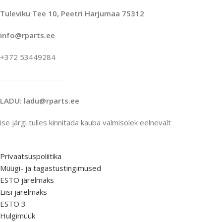
Tuleviku Tee 10, Peetri Harjumaa 75312
info@rparts.ee
+372 53449284
----------------------
LADU: ladu@rparts.ee
ise järgi tulles kinnitada kauba valmisolek eelnevalt
Privaatsuspoliitika
Müügi- ja tagastustingimused
ESTO järelmaks
Liisi järelmaks
ESTO 3
Hulgimüük