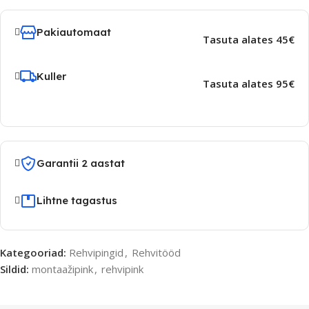
Pakiautomaat
Tasuta alates 45€
Kuller
Tasuta alates 95€
Garantii 2 aastat
Lihtne tagastus
Kategooriad:
Rehvipingid
,
Rehvitööd
Sildid:
montaažipink
,
rehvipink