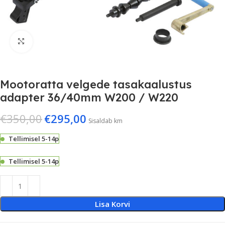
Suurenda
Mootoratta velgede tasakaalustus
adapter 36/40mm W200 / W220
€
350,00
€
295,00
Sisaldab km
Tellimisel 5-14p
Tellimisel 5-14p
Lisa Korvi