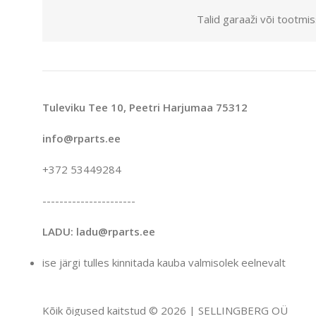
Talid garaaži või tootmi
Tuleviku Tee 10, Peetri Harjumaa 75312
info@rparts.ee
+372 53449284
----------------------
LADU: ladu@rparts.ee
ise järgi tulles kinnitada kauba valmisolek eelnevalt
Kõik õigused kaitstud © 2026 | SELLINGBERG OÜ