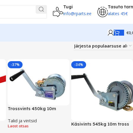
Tugi
Tasuta tar
info@rparts.ee
alates 45€
€
0,
-37%
-34%
Trossvints 450kg 10m
Talid ja vintsid
Käsivints 545kg 10m tross
Laost otsas