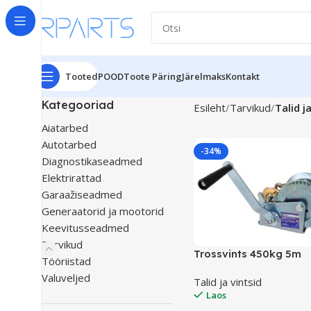
Tooted
POOD
Toote Päring
Järelmaks
Kontakt
Kategooriad
Esileht
Tarvikud
Talid j
Aiatarbed
Autotarbed
-34%
Diagnostikaseadmed
Elektrirattad
Garaažiseadmed
Generaatorid ja mootorid
Keevitusseadmed
Tarvikud
Trossvints 450kg 5m
Tööriistad
Valuveljed
Talid ja vintsid
Laos