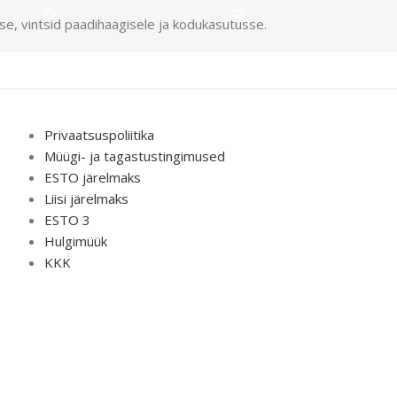
sse, vintsid paadihaagisele ja kodukasutusse.
Privaatsuspoliitika
Müügi- ja tagastustingimused
ESTO järelmaks
Liisi järelmaks
ESTO 3
Hulgimüük
KKK