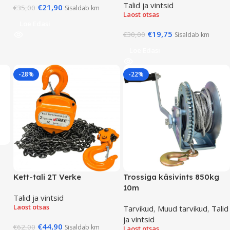
Talid ja vintsid
€
21,90
€
35,00
Sisaldab km
Laost otsas
Loe Edasi
€
19,75
€
30,00
Sisaldab km
Loe Edasi
-28%
-22%
Kett-tali 2T Verke
Trossiga käsivints 850kg
10m
Talid ja vintsid
Laost otsas
Tarvikud
,
Muud tarvikud
,
Talid
ja vintsid
€
44,90
€
62,00
Sisaldab km
Laost otsas