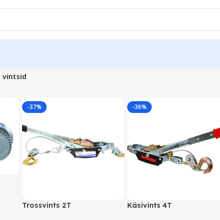
a vintsid
-37%
-36%
Trossvints 2T
Käsivints 4T