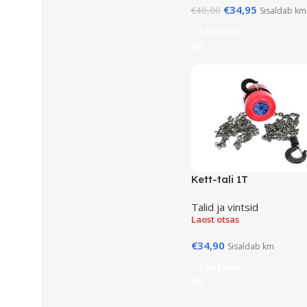
€
34,95
€
40,00
Sisaldab km
Loe Edasi
Kett-tali 1T
Talid ja vintsid
Laost otsas
€
34,90
Sisaldab km
Loe Edasi