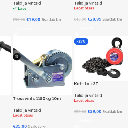
Talid ja vintsid
Talid ja vintsid
Laost otsas
Laos
€
28,95
€
19,00
€
45,00
€
30,00
Sisaldab km
Sisaldab km
Loe Edasi
Lisa Korvi
-25%
Kett-tali 2T
Talid ja vintsid
Trossvints 1150kg 10m
Laost otsas
Talid ja vintsid
€
39,00
€
52,00
Sisaldab km
Laost otsas
Loe Edasi
€
35,00
Sisaldab km