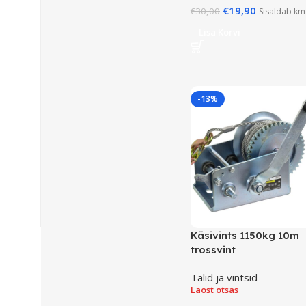
€
19,90
€
30,00
Sisaldab km
Lisa Korvi
-13%
Käsivints 1150kg 10m
trossvint
Talid ja vintsid
Laost otsas