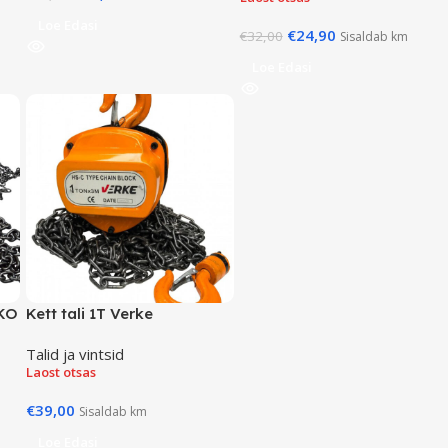
Loe Edasi
€
24,90
€
32,00
Sisaldab km
Loe Edasi
EKO
Kett tali 1T Verke
Talid ja vintsid
Laost otsas
€
39,00
Sisaldab km
Loe Edasi