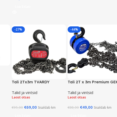
Loe Edasi
-27%
-44%
Tali 2Tx3m TVARDY
Tali 2T x 3m Premium G
Talid ja vintsid
Talid ja vintsid
Laost otsas
Laost otsas
€
69,00
€
49,00
€
95,00
€
88,00
Sisaldab km
Sisaldab km
Loe Edasi
Loe Edasi