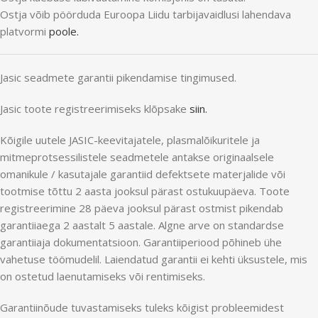
Ostja võib pöörduda Euroopa Liidu tarbijavaidlusi lahendava
platvormi
poole.
Jasic seadmete garantii pikendamise tingimused.
Jasic toote registreerimiseks klõpsake
siin.
Kõigile uutele JASIC-keevitajatele, plasmalõikuritele ja
mitmeprotsessilistele seadmetele antakse originaalsele
omanikule / kasutajale garantiid defektsete materjalide või
tootmise tõttu 2 aasta jooksul pärast ostukuupäeva. Toote
registreerimine 28 päeva jooksul pärast ostmist pikendab
garantiiaega 2 aastalt 5 aastale. Algne arve on standardse
garantiiaja dokumentatsioon. Garantiiperiood põhineb ühe
vahetuse töömudelil. Laiendatud garantii ei kehti üksustele, mis
on ostetud laenutamiseks või rentimiseks.
Garantiinõude tuvastamiseks tuleks kõigist probleemidest