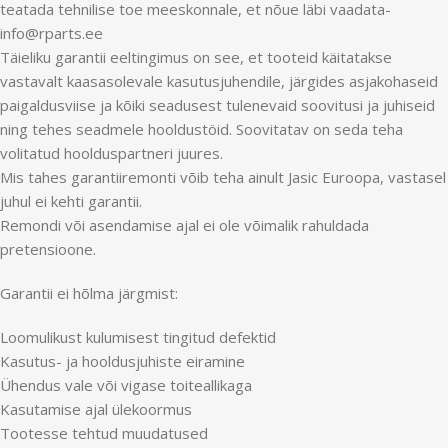
teatada tehnilise toe meeskonnale, et nõue läbi vaadata-
info@rparts.ee
Täieliku garantii eeltingimus on see, et tooteid käitatakse
vastavalt kaasasolevale kasutusjuhendile, järgides asjakohaseid
paigaldusviise ja kõiki seadusest tulenevaid soovitusi ja juhiseid
ning tehes seadmele hooldustöid. Soovitatav on seda teha
volitatud hoolduspartneri juures.
Mis tahes garantiiremonti võib teha ainult Jasic Euroopa, vastasel
juhul ei kehti garantii.
Remondi või asendamise ajal ei ole võimalik rahuldada
pretensioone.
Garantii ei hõlma järgmist:
Loomulikust kulumisest tingitud defektid
Kasutus- ja hooldusjuhiste eiramine
Ühendus vale või vigase toiteallikaga
Kasutamise ajal ülekoormus
Tootesse tehtud muudatused