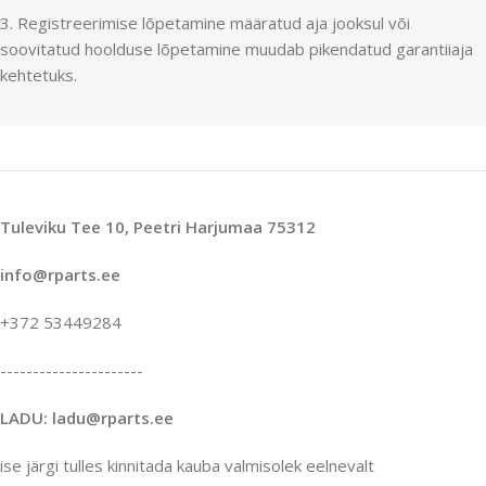
3. Registreerimise lõpetamine määratud aja jooksul või
soovitatud hoolduse lõpetamine muudab pikendatud garantiiaja
kehtetuks.
Tuleviku Tee 10, Peetri Harjumaa 75312
info@rparts.ee
+372 53449284
----------------------
LADU: ladu@rparts.ee
ise järgi tulles kinnitada kauba valmisolek eelnevalt