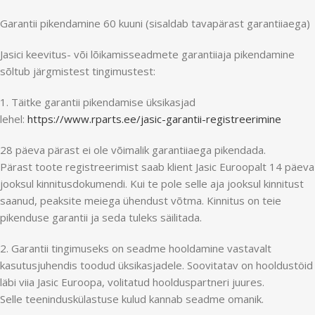
Garantii pikendamine 60 kuuni (sisaldab tavapärast garantiiaega)
Jasici keevitus- või lõikamisseadmete garantiiaja pikendamine
sõltub järgmistest tingimustest:
1. Täitke garantii pikendamise üksikasjad
lehel:
https://www.rparts.ee/jasic-garantii-registreerimine
28 päeva pärast ei ole võimalik garantiiaega pikendada.
Pärast toote registreerimist saab klient Jasic Euroopalt 14 päeva
jooksul kinnitusdokumendi. Kui te pole selle aja jooksul kinnitust
saanud, peaksite meiega ühendust võtma. Kinnitus on teie
pikenduse garantii ja seda tuleks säilitada.
2. Garantii tingimuseks on seadme hooldamine vastavalt
kasutusjuhendis toodud üksikasjadele. Soovitatav on hooldustöid
läbi viia Jasic Euroopa, volitatud hoolduspartneri juures.
Selle teeninduskülastuse kulud kannab seadme omanik.