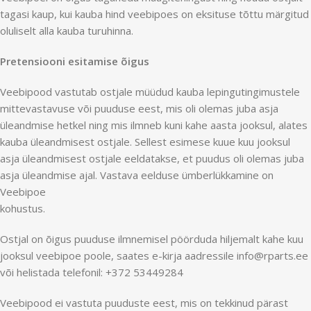
tagasi kaup, kui kauba hind veebipoes on eksituse tõttu märgitud
oluliselt alla kauba turuhinna.
Pretensiooni esitamise õigus
Veebipood vastutab ostjale müüdud kauba lepingutingimustele
mittevastavuse või puuduse eest, mis oli olemas juba asja
üleandmise hetkel ning mis ilmneb kuni kahe aasta jooksul, alates
kauba üleandmisest ostjale. Sellest esimese kuue kuu jooksul
asja üleandmisest ostjale eeldatakse, et puudus oli olemas juba
asja üleandmise ajal. Vastava eelduse ümberlükkamine on
Veebipoe
kohustus.
Ostjal on õigus puuduse ilmnemisel pöörduda hiljemalt kahe kuu
jooksul veebipoe poole, saates e-kirja aadressile info@rparts.ee
või helistada telefonil: +372 53449284
Veebipood ei vastuta puuduste eest, mis on tekkinud pärast