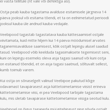
ei vasta tellitule (nt vale või defektiga asi).
Ostja peab kauba tagastama avalduse esitamisele järgneva 14
päeva jooksul või esitama tõendi, et ta on eelnimetatud perioodi
jooksul kauba üle andnud kauba vedajale.
Veebipood tagastab tagastatava kauba kättesaamisel ostjale
viivitamata, kuid mitte hiljem kui 14 päeva möödumisel arvates
taganemisavalduse saamisest, kõik ostjalt lepingu alusel saadud
tasud. Veebipood võib keelduda tagasimaksete tegemisest seni,
kuni on lepingu esemeks oleva asja tagasi saanud või kuni ostja
on esitanud tõendid, et on asja tagasi saatnud, sõltuvalt sellest,
kumb toimub varem.
Kui ostja on sõnaselgelt valinud Veebipoe pakutud kõige
odavamast tavapärasest asja kättetoimetamise viisist erineva
kättetoimetamise viisi, ei pea Veebipood tarbijale tagastama
kulu, mis ületab tavapärase kättetoimetamise viisiga seotud kulu.
Veebipoel on õigus taganeda müügitehingust ning nõuda ostjalt