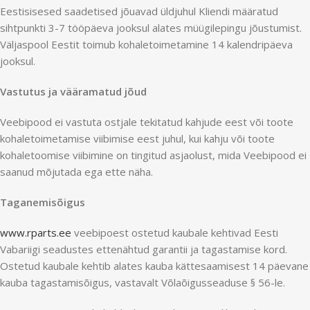
Eestisisesed saadetised jõuavad üldjuhul Kliendi määratud
sihtpunkti 3-7 tööpäeva jooksul alates müügilepingu jõustumist.
Väljaspool Eestit toimub kohaletoimetamine 14 kalendripäeva
jooksul.
Vastutus ja vääramatud jõud
Veebipood ei vastuta ostjale tekitatud kahjude eest või toote
kohaletoimetamise viibimise eest juhul, kui kahju või toote
kohaletoomise viibimine on tingitud asjaolust, mida Veebipood ei
saanud mõjutada ega ette näha.
Taganemisõigus
www.rparts.ee
veebipoest ostetud kaubale kehtivad Eesti
Vabariigi seadustes ettenähtud garantii ja tagastamise kord.
Ostetud kaubale kehtib alates kauba kättesaamisest 14 päevane
kauba tagastamisõigus, vastavalt Võlaõigusseaduse § 56-le.