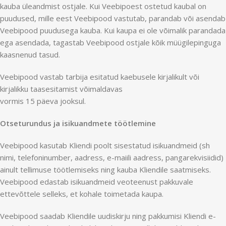
kauba üleandmist ostjale. Kui Veebipoest ostetud kaubal on
puudused, mille eest Veebipood vastutab, parandab või asendab
Veebipood puudusega kauba. Kui kaupa ei ole võimalik parandada
ega asendada, tagastab Veebipood ostjale kõik müügilepinguga
kaasnenud tasud.
Veebipood vastab tarbija esitatud kaebusele kirjalikult või
kirjalikku taasesitamist võimaldavas
vormis 15 päeva jooksul.
Otseturundus ja isikuandmete töötlemine
Veebipood kasutab Kliendi poolt sisestatud isikuandmeid (sh
nimi, telefoninumber, aadress, e-maiili aadress, pangarekvisiidid)
ainult tellimuse töötlemiseks ning kauba Kliendile saatmiseks.
Veebipood edastab isikuandmeid veoteenust pakkuvale
ettevõttele selleks, et kohale toimetada kaupa.
Veebipood saadab Kliendile uudiskirju ning pakkumisi Kliendi e-