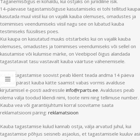
Taganemisõigus ei kohaldu, kui ostjaks on juriidiline isik.
14-päevase tagastamisõiguse kasutamiseks ei tohi tellitud kaupa
kasutada muul viisil kui on vajalik kauba olemuses, omadustes ja
toimimises veendumiseks viisil nagu see on lubatud kauba
testimiseks füüsilises poes.
Kui kaupa on kasutatud muuks otstarbeks kui on vajalik kauba
olemuses, omadustes ja toimimises veendumiseks või sellel on
kasutamise või kulumise märke, on Veebipoel õigus alandada
tagastatavat tasu vastavalt kauba väärtuse vähenemisele.
Kauba tagastamise soovist peab klient teada andma 14 päeva
jooksul pärast kauba kätte saamist vabas vormis avalduse
kirjutamisel e-posti aadressile
info@rparts.ee
. Avalduses peab
olema välja toodud kliendi nimi, toote nimi ning tellimuse number.
Kauba vea või garantiijuhtumi korral soovitame saata
reklamatsiooni päring:
reklamatsioon
Kauba tagastamise kulud kannab ostja, välja arvatud juhul, kui
tagastamise põhjus seisneb asjaolus, et tagastamisele kuuluv asi