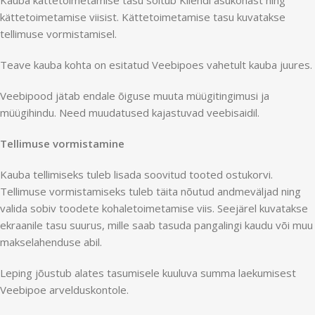
Kauba kättetoimetamise tasu sõltub Kliendi asukohast ning
kättetoimetamise viisist. Kättetoimetamise tasu kuvatakse
tellimuse vormistamisel.
Teave kauba kohta on esitatud Veebipoes vahetult kauba juures.
Veebipood jätab endale õiguse muuta müügitingimusi ja
müügihindu. Need muudatused kajastuvad veebisaidil.
Tellimuse vormistamine
Kauba tellimiseks tuleb lisada soovitud tooted ostukorvi.
Tellimuse vormistamiseks tuleb täita nõutud andmeväljad ning
valida sobiv toodete kohaletoimetamise viis. Seejärel kuvatakse
ekraanile tasu suurus, mille saab tasuda pangalingi kaudu või muu
makselahenduse abil.
Leping jõustub alates tasumisele kuuluva summa laekumisest
Veebipoe arvelduskontole.