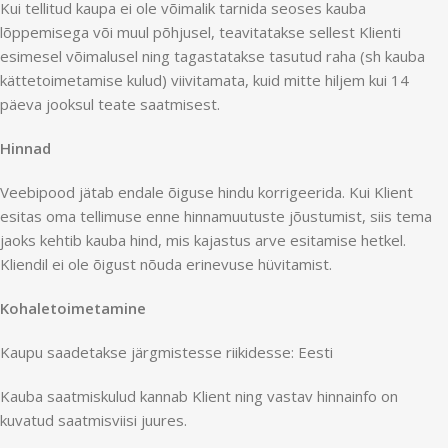
Kui tellitud kaupa ei ole võimalik tarnida seoses kauba
lõppemisega või muul põhjusel, teavitatakse sellest Klienti
esimesel võimalusel ning tagastatakse tasutud raha (sh kauba
kättetoimetamise kulud) viivitamata, kuid mitte hiljem kui 14
päeva jooksul teate saatmisest.
Hinnad
Veebipood jätab endale õiguse hindu korrigeerida. Kui Klient
esitas oma tellimuse enne hinnamuutuste jõustumist, siis tema
jaoks kehtib kauba hind, mis kajastus arve esitamise hetkel.
Kliendil ei ole õigust nõuda erinevuse hüvitamist.
Kohaletoimetamine
Kaupu saadetakse järgmistesse riikidesse: Eesti
Kauba saatmiskulud kannab Klient ning vastav hinnainfo on
kuvatud saatmisviisi juures.