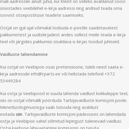
maili aadressile ainult juhul, kui Kleint on selleks avaldanud soovi
sisestades veebilehel e-kirja aadressi ning andnud teada oma
soovist otsepostituse teadete saamiseks.
Ostjal on igal ajal võimaluk loobuda e-postile saadetavatest
pakkumistest ja uudiskirjadest andes sellest meile teada e-kirja
teel või järgides pakkumisi sisaldava e-kirjas toodud juhiseid.
Vaidluste lahendamine
Kui ostjal on Veebipoe osas pretensioone, tuleb need saata e-
kirja aadressile info@rparts.ee või helistada telefonil +372
53449284
Kui ostja ja Veebipood ei suuda lahenda vaidlust kokkuleppe teel,
siis on ostjal võimalik pöörduda Tarbijavaidluste komisjoni poole.
Menetlustingimustega saab tutvuda ning avaldust
esitada
siin
. Tarbijavaidluste komisjoni pädevuses on lahendada
ostja ja Veebipoe vahel sõlmitud lepingust tulenevaid vaidlusi.
Ostja kaebuse läbivaatamine komisjonis on tasuta.