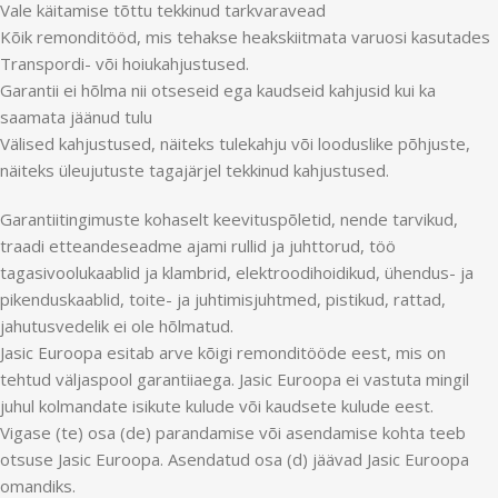
Vale käitamise tõttu tekkinud tarkvaravead
Kõik remonditööd, mis tehakse heakskiitmata varuosi kasutades
Transpordi- või hoiukahjustused.
Garantii ei hõlma nii otseseid ega kaudseid kahjusid kui ka
saamata jäänud tulu
Välised kahjustused, näiteks tulekahju või looduslike põhjuste,
näiteks üleujutuste tagajärjel tekkinud kahjustused.
Garantiitingimuste kohaselt keevituspõletid, nende tarvikud,
traadi etteandeseadme ajami rullid ja juhttorud, töö
tagasivoolukaablid ja klambrid, elektroodihoidikud, ühendus- ja
pikenduskaablid, toite- ja juhtimisjuhtmed, pistikud, rattad,
jahutusvedelik ei ole hõlmatud.
Jasic Euroopa esitab arve kõigi remonditööde eest, mis on
tehtud väljaspool garantiiaega. Jasic Euroopa ei vastuta mingil
juhul kolmandate isikute kulude või kaudsete kulude eest.
Vigase (te) osa (de) parandamise või asendamise kohta teeb
otsuse Jasic Euroopa. Asendatud osa (d) jäävad Jasic Euroopa
omandiks.