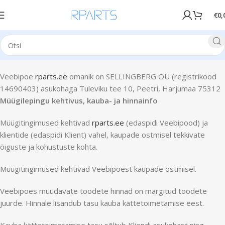
€
0,
Veebipoe
rparts.ee
omanik on SELLINGBERG OÜ (registrikood
14690403) asukohaga Tuleviku tee 10, Peetri, Harjumaa 75312
Müügilepingu kehtivus, kauba- ja hinnainfo
Müügitingimused kehtivad
rparts.ee
(edaspidi Veebipood) ja
klientide (edaspidi Klient) vahel, kaupade ostmisel tekkivate
õiguste ja kohustuste kohta.
Müügitingimused kehtivad Veebipoest kaupade ostmisel.
Veebipoes müüdavate toodete hinnad on märgitud toodete
juurde. Hinnale lisandub tasu kauba kättetoimetamise eest.