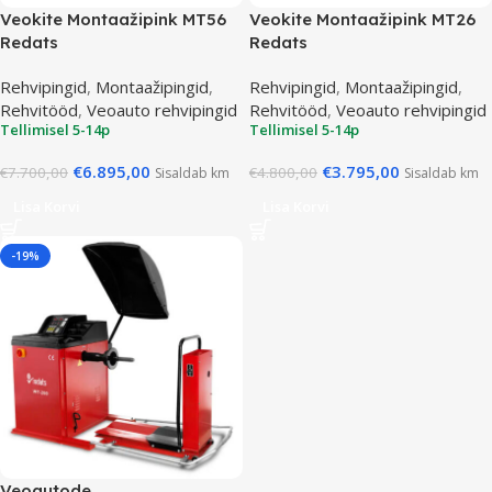
Veokite Montaažipink MT56
Veokite Montaažipink MT26
Redats
Redats
Rehvipingid
,
Montaažipingid
,
Rehvipingid
,
Montaažipingid
,
Rehvitööd
,
Veoauto rehvipingid
Rehvitööd
,
Veoauto rehvipingid
Tellimisel 5-14p
Tellimisel 5-14p
€
6.895,00
€
3.795,00
€
7.700,00
€
4.800,00
Sisaldab km
Sisaldab km
Lisa Korvi
Lisa Korvi
-19%
Veoautode