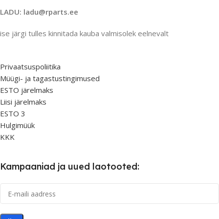
LADU: ladu@rparts.ee
ise järgi tulles kinnitada kauba valmisolek eelnevalt
Privaatsuspoliitika
Müügi- ja tagastustingimused
ESTO järelmaks
Liisi järelmaks
ESTO 3
Hulgimüük
KKK
Kampaaniad ja uued laotooted: