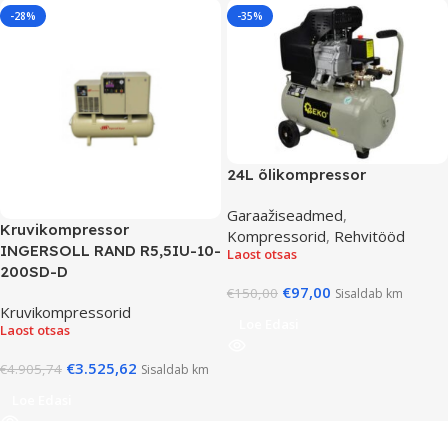
-28%
-35%
24L õlikompressor
Garaažiseadmed
,
Kruvikompressor
Kompressorid
,
Rehvitööd
INGERSOLL RAND R5,5IU-10-
Laost otsas
200SD-D
€
97,00
€
150,00
Sisaldab km
Kruvikompressorid
Loe Edasi
Laost otsas
€
3.525,62
€
4.905,74
Sisaldab km
Loe Edasi