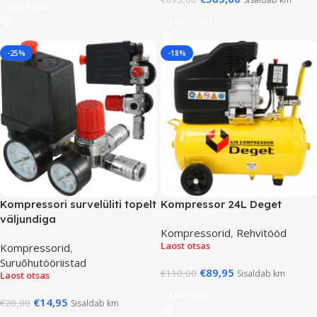
Loe Edasi
Loe Edasi
-25%
-18%
Kompressori survelüliti topelt
Kompressor 24L Deget
väljundiga
Kompressorid
,
Rehvitööd
Laost otsas
Kompressorid
,
Suruõhutööriistad
€
89,95
€
110,00
Sisaldab km
Laost otsas
Loe Edasi
€
14,95
€
20,00
Sisaldab km