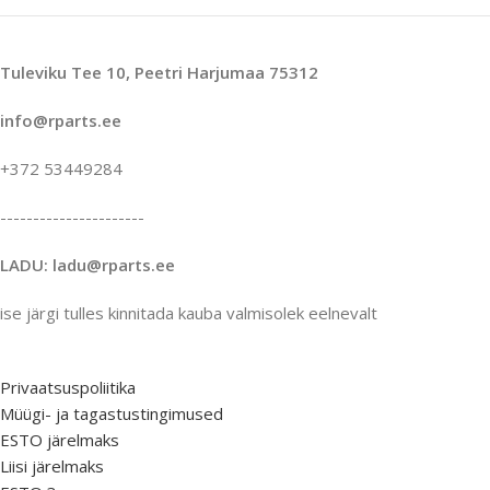
Tuleviku Tee 10, Peetri Harjumaa 75312
info@rparts.ee
+372 53449284
----------------------
LADU: ladu@rparts.ee
ise järgi tulles kinnitada kauba valmisolek eelnevalt
Privaatsuspoliitika
Müügi- ja tagastustingimused
ESTO järelmaks
Liisi järelmaks