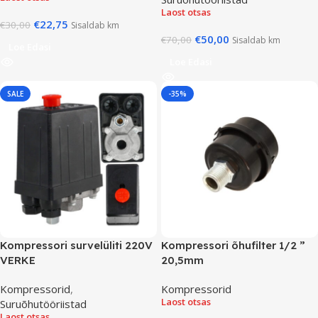
Laost otsas
€
22,75
€
30,00
Sisaldab km
€
50,00
€
70,00
Sisaldab km
Loe Edasi
Loe Edasi
SALE
-35%
Kompressori survelüliti 220V
Kompressori õhufilter 1/2 ”
VERKE
20,5mm
Kompressorid
,
Kompressorid
Laost otsas
Suruõhutööriistad
Laost otsas