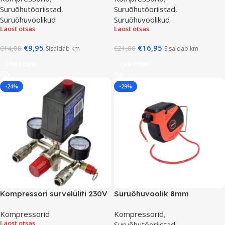
Suruõhutööriistad
,
Suruõhutööriistad
,
Suruõhuvoolikud
Suruõhuvoolikud
Laost otsas
Laost otsas
€
9,95
€
16,95
€
14,00
€
21,00
Sisaldab km
Sisaldab km
Loe Edasi
Loe Edasi
-24%
-29%
Kompressori survelüliti 230V
Suruõhuvoolik 8mm
Kompressorid
Kompressorid
,
Laost otsas
Suruõhutööriistad