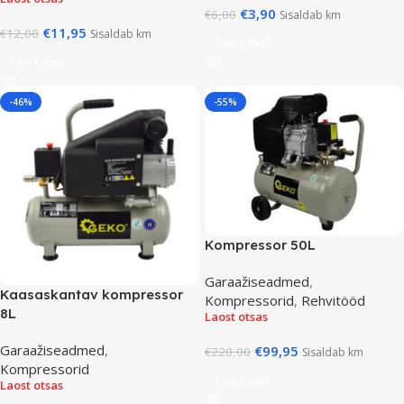
€
3,90
€
6,00
Sisaldab km
€
11,95
€
12,00
Sisaldab km
Loe Edasi
Loe Edasi
-46%
-55%
Kompressor 50L
Garaažiseadmed
,
Kaasaskantav kompressor
Kompressorid
,
Rehvitööd
8L
Laost otsas
Garaažiseadmed
,
€
99,95
€
220,00
Sisaldab km
Kompressorid
Loe Edasi
Laost otsas