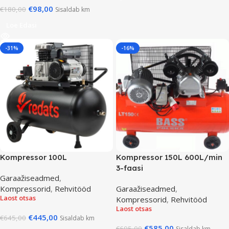
€
98,00
€
180,00
Sisaldab km
Loe Edasi
-31%
-16%
Kompressor 100L
Kompressor 150L 600L/min
3-faasi
Garaažiseadmed
,
Kompressorid
,
Rehvitööd
Garaažiseadmed
,
Laost otsas
Kompressorid
,
Rehvitööd
Laost otsas
€
445,00
€
645,00
Sisaldab km
€
585,00
€
695,00
Sisaldab km