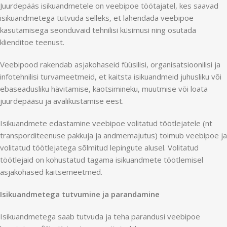
Juurdepääs isikuandmetele on veebipoe töötajatel, kes saavad
isikuandmetega tutvuda selleks, et lahendada veebipoe
kasutamisega seonduvaid tehnilisi küsimusi ning osutada
klienditoe teenust.
Veebipood rakendab asjakohaseid füüsilisi, organisatsioonilisi ja
infotehnilisi turvameetmeid, et kaitsta isikuandmeid juhusliku või
ebaseadusliku hävitamise, kaotsimineku, muutmise või loata
juurdepääsu ja avalikustamise eest.
Isikuandmete edastamine veebipoe volitatud töötlejatele (nt
transporditeenuse pakkuja ja andmemajutus) toimub veebipoe ja
volitatud töötlejatega sõlmitud lepingute alusel. Volitatud
töötlejaid on kohustatud tagama isikuandmete töötlemisel
asjakohased kaitsemeetmed.
Isikuandmetega tutvumine ja parandamine
Isikuandmetega saab tutvuda ja teha parandusi veebipoe