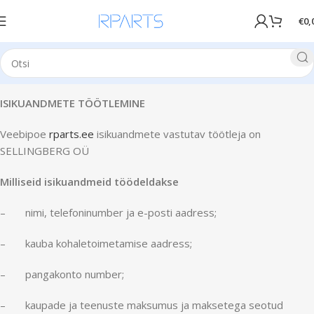
€
0,
ISIKUANDMETE TÖÖTLEMINE
Veebipoe
rparts.ee
isikuandmete vastutav töötleja on
SELLINGBERG OÜ
Milliseid isikuandmeid töödeldakse
– nimi, telefoninumber ja e-posti aadress;
– kauba kohaletoimetamise aadress;
– pangakonto number;
– kaupade ja teenuste maksumus ja maksetega seotud