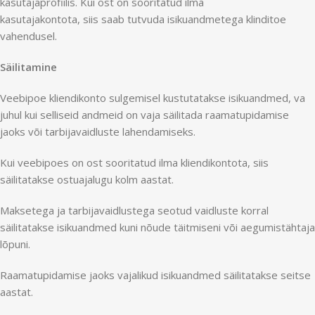
kasutajaprofiilis. Kui ost on sooritatud ilma
kasutajakontota, siis saab tutvuda isikuandmetega klinditoe
vahendusel.
Säilitamine
Veebipoe kliendikonto sulgemisel kustutatakse isikuandmed, va
juhul kui selliseid andmeid on vaja säilitada raamatupidamise
jaoks või tarbijavaidluste lahendamiseks.
Kui veebipoes on ost sooritatud ilma kliendikontota, siis
säilitatakse ostuajalugu kolm aastat.
Maksetega ja tarbijavaidlustega seotud vaidluste korral
säilitatakse isikuandmed kuni nõude täitmiseni või aegumistähtaja
lõpuni.
Raamatupidamise jaoks vajalikud isikuandmed säilitatakse seitse
aastat.