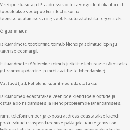
Veebipoe kasutaja IP-aadressi või teisi võrguidentifikaatoreid
töödeldakse veebipoe kui infoühiskonna
teenuse osutamiseks ning veebikasutusstatistika tegemiseks.
Õiguslik alus
Isikuandmete töötlemine toimub kliendiga sõlmitud lepingu
täitmise eesmärgil.
Isikuandmete töötlemine toimub juriidilise kohustuse täitmiseks
(nt raamatupidamine ja tarbijavaidluste lahendamine).
Vastuvõtjad, kellele isikuandmed edastatakse
Isikuandmed edastatakse veebipoe klienditoele ostude ja
ostuajaloo haldamiseks ja kliendiprobleemide lahendamiseks.
Nimi, telefoninumber ja e-posti aadress edastatakse kliendi
poolt valitud transporditeenuse pakkujale. Kui tegemist on
kulleriga kohale toimetatava kaubaga, siis edastatakse lisaks