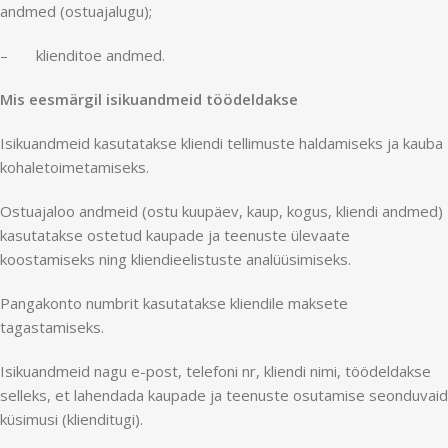
andmed (ostuajalugu);
– klienditoe andmed.
Mis eesmärgil isikuandmeid töödeldakse
Isikuandmeid kasutatakse kliendi tellimuste haldamiseks ja kauba
kohaletoimetamiseks.
Ostuajaloo andmeid (ostu kuupäev, kaup, kogus, kliendi andmed)
kasutatakse ostetud kaupade ja teenuste ülevaate
koostamiseks ning kliendieelistuste analüüsimiseks.
Pangakonto numbrit kasutatakse kliendile maksete
tagastamiseks.
Isikuandmeid nagu e-post, telefoni nr, kliendi nimi, töödeldakse
selleks, et lahendada kaupade ja teenuste osutamise seonduvaid
küsimusi (klienditugi).