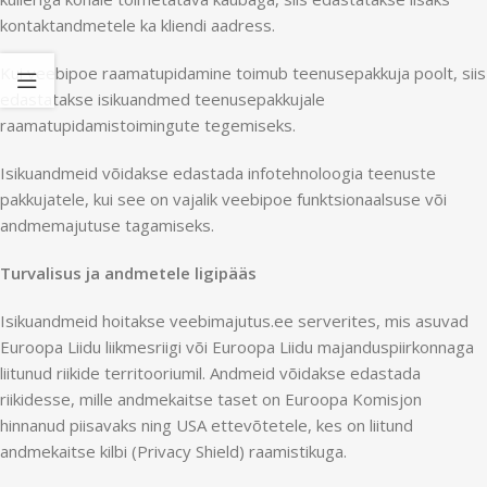
kontaktandmetele ka kliendi aadress.
Kui veebipoe raamatupidamine toimub teenusepakkuja poolt, siis
edastatakse isikuandmed teenusepakkujale
raamatupidamistoimingute tegemiseks.
Isikuandmeid võidakse edastada infotehnoloogia teenuste
pakkujatele, kui see on vajalik veebipoe funktsionaalsuse või
andmemajutuse tagamiseks.
Turvalisus ja andmetele ligipääs
Isikuandmeid hoitakse veebimajutus.ee serverites, mis asuvad
Euroopa Liidu liikmesriigi või Euroopa Liidu majanduspiirkonnaga
liitunud riikide territooriumil. Andmeid võidakse edastada
riikidesse, mille andmekaitse taset on Euroopa Komisjon
hinnanud piisavaks ning USA ettevõtetele, kes on liitund
andmekaitse kilbi (
Privacy Shield
) raamistikuga.