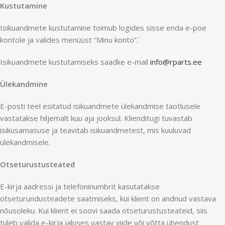
Kustutamine
Isikuandmete kustutamine toimub logides sisse enda e-poe
kontole ja valides menüüst “Minu konto”.´
Isikuandmete kustutamiseks saadke e-mail
info@rparts.ee
Ülekandmine
E-posti teel esitatud isikuandmete ülekandmise taotlusele
vastatakse hiljemalt kuu aja jooksul. Klienditugi tuvastab
isikusamasuse ja teavitab isikuandmetest, mis kuuluvad
ülekandmisele.
Otseturustusteated
E-kirja aadressi ja telefoninumbrit kasutatakse
otseturundusteadete saatmiseks, kui klient on andnud vastava
nõusoleku. Kui klient ei soovi saada otseturustusteateid, siis
tuleb valida e-kirja jaluses vastav viide või võtta ühendust