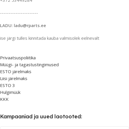
+372 53449284
----------------------
LADU: ladu@rparts.ee
ise järgi tulles kinnitada kauba valmisolek eelnevalt
Privaatsuspoliitika
Müügi- ja tagastustingimused
ESTO järelmaks
Liisi järelmaks
ESTO 3
Hulgimüük
KKK
Kampaaniad ja uued laotooted: