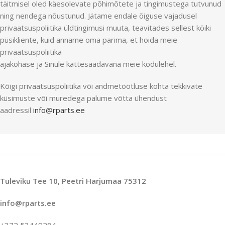
täitmisel oled käesolevate põhimõtete ja tingimustega tutvunud
ning nendega nõustunud. Jätame endale õiguse vajadusel
privaatsuspoliitika üldtingimusi muuta, teavitades sellest kõiki
püsikliente, kuid anname oma parima, et hoida meie
privaatsuspoliitika
ajakohase ja Sinule kättesaadavana meie kodulehel.
Kõigi privaatsuspoliitika või andmetöötluse kohta tekkivate
küsimuste või muredega palume võtta ühendust
aadressil
info@rparts.ee
Tuleviku Tee 10, Peetri Harjumaa 75312
info@rparts.ee