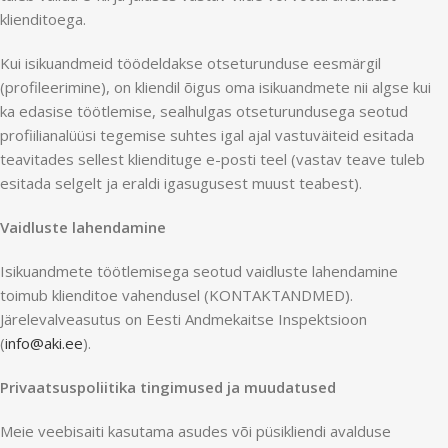
klienditoega.
Kui isikuandmeid töödeldakse otseturunduse eesmärgil
(profileerimine), on kliendil õigus oma isikuandmete nii algse kui
ka edasise töötlemise, sealhulgas otseturundusega seotud
profiilianalüüsi tegemise suhtes igal ajal vastuväiteid esitada
teavitades sellest kliendituge e-posti teel (
vastav teave tuleb
esitada selgelt ja eraldi igasugusest muust teabest
).
Vaidluste lahendamine
Isikuandmete töötlemisega seotud vaidluste lahendamine
toimub klienditoe vahendusel (KONTAKTANDMED).
Järelevalveasutus on Eesti Andmekaitse Inspektsioon
(
info@aki.ee
).
Privaatsuspoliitika tingimused ja muudatused
Meie veebisaiti kasutama asudes või püsikliendi avalduse