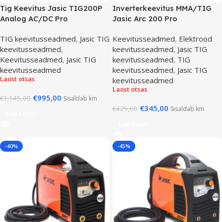
Tig Keevitus Jasic TIG200P
Inverterkeevitus MMA/TIG
Analog AC/DC Pro
Jasic Arc 200 Pro
TIG keevitusseadmed
,
Jasic TIG
Keevitusseadmed
,
Elektrood
keevitusseadmed
,
keevitusseadmed
,
Jasic TIG
Keevitusseadmed
,
Jasic TIG
keevitusseadmed
,
TIG
keevitusseadmed
keevitusseadmed
,
Jasic TIG
Laost otsas
keevitusseadmed
Laost otsas
€
995,00
€
1.145,00
Sisaldab km
€
345,00
€
429,00
Sisaldab km
Loe Edasi
Loe Edasi
-40%
-45%