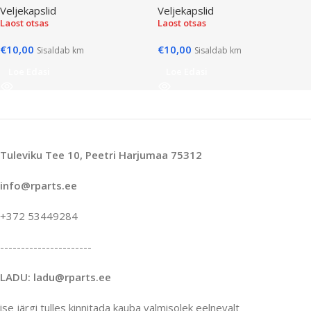
Veljekapslid
Veljekapslid
Laost otsas
Laost otsas
€
10,00
€
10,00
Sisaldab km
Sisaldab km
Loe Edasi
Loe Edasi
Tuleviku Tee 10, Peetri Harjumaa 75312
info@rparts.ee
+372 53449284
----------------------
LADU: ladu@rparts.ee
ise järgi tulles kinnitada kauba valmisolek eelnevalt