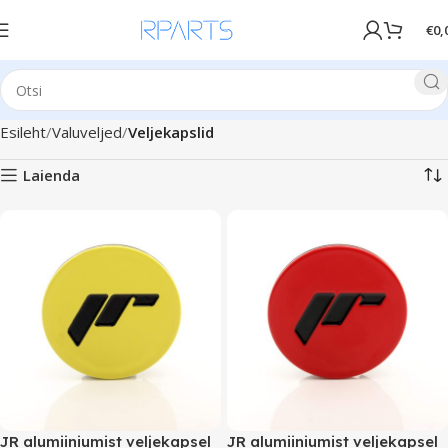
€
0,
Esileht
Valuveljed
Veljekapslid
Laienda
JR alumiiniumist veljekapsel
JR alumiiniumist veljekapsel