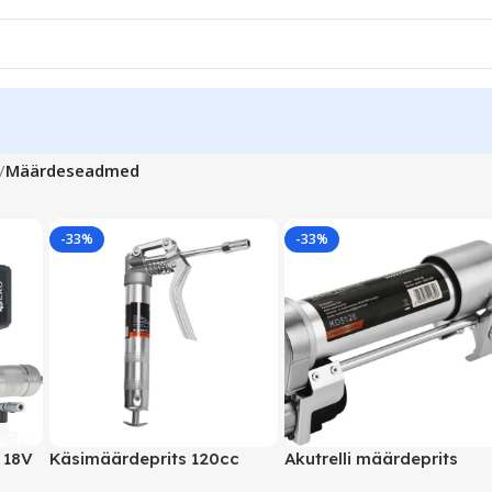
Määrdeseadmed
-33%
-33%
 18V
Käsimäärdeprits 120cc
Akutrelli määrdeprits