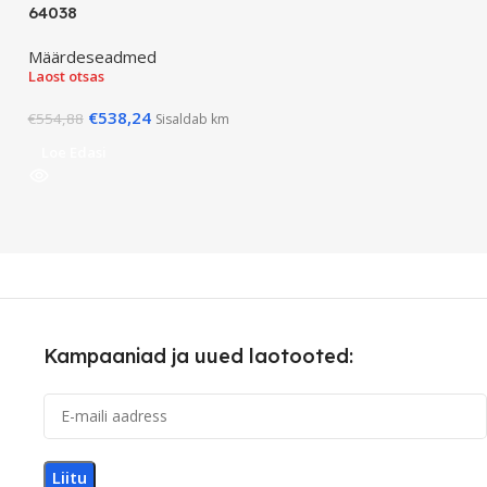
64038
Määrdeseadmed
Laost otsas
€
538,24
€
554,88
Sisaldab km
Loe Edasi
Kampaaniad ja uued laotooted: