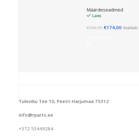
Määrdeseadmed
Laos
€
174,00
€
240,00
Sisaldab
Lisa Korvi
Tuleviku Tee 10, Peetri Harjumaa 75312
info@rparts.ee
+372 53449284