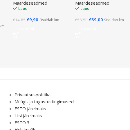
Määrdeseadmed
Määrdeseadmed
Laos
Laos
€
9,90
€
39,00
€
14,85
€
58,50
Sisaldab km
Sisaldab km
 km
Lisa Korvi
Lisa Korvi
Privaatsuspoliitika
Müügi- ja tagastustingimused
ESTO järelmaks
Liisi järelmaks
ESTO 3
Hulgimüük