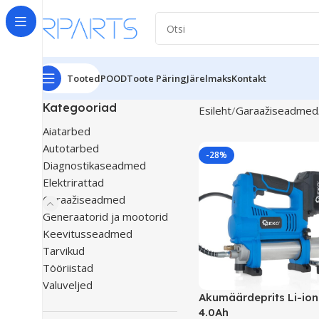
Tooted
POOD
Toote Päring
Järelmaks
Kontakt
Kategooriad
Esileht
Garaažiseadmed
Aiatarbed
Autotarbed
-28%
Diagnostikaseadmed
Elektrirattad
Garaažiseadmed
Generaatorid ja mootorid
Keevitusseadmed
Tarvikud
Tööriistad
Valuveljed
Akumäärdeprits Li-ion
4.0Ah