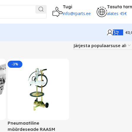
Tugi
Tasuta tar
info@rparts.ee
alates 45€
€
0,
-3%
Pneumaatiline
määrdeseade RAASM