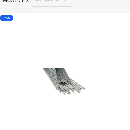
MÕÕTMED
-26%