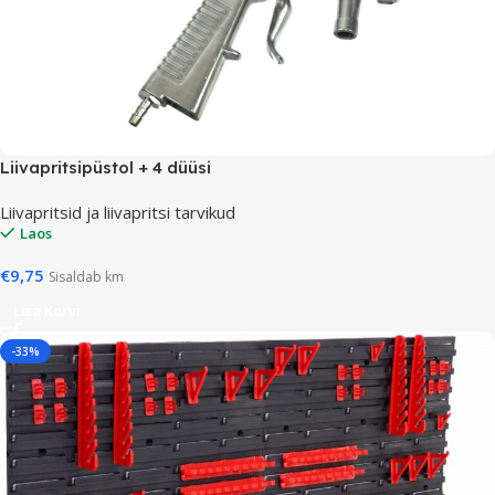
Liivapritsipüstol + 4 düüsi
Liivapritsid ja liivapritsi tarvikud
Laos
€
9,75
Sisaldab km
Lisa Korvi
-33%