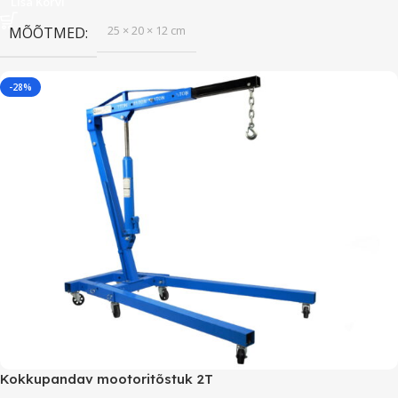
Lisa Korvi
25 × 20 × 12 cm
MÕÕTMED
-28%
Kokkupandav mootoritõstuk 2T