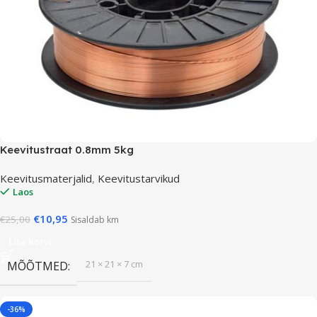
Keevitustraat 0.8mm 5kg
Keevitusmaterjalid
,
Keevitustarvikud
Laos
€
10,95
€
25,00
Sisaldab km
Lisa Korvi
21 × 21 × 7 cm
MÕÕTMED
-36%