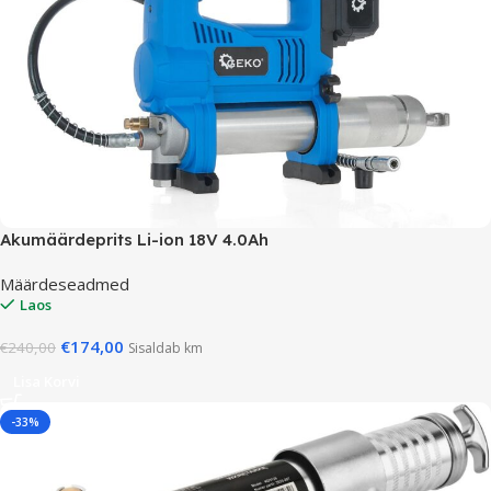
Akumäärdeprits Li-ion 18V 4.0Ah
Määrdeseadmed
Laos
€
174,00
€
240,00
Sisaldab km
Lisa Korvi
-33%