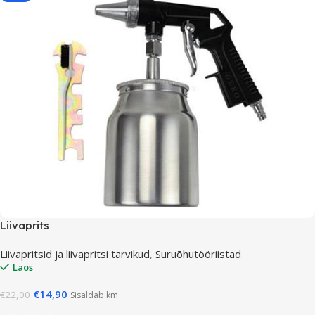
Liivaprits
Liivapritsid ja liivapritsi tarvikud
,
Suruõhutööriistad
Laos
€
14,90
€
22,00
Sisaldab km