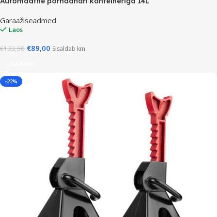
Automaatne põrndahari konteineriga 14L
Garaažiseadmed
Laos
€
89,00
€
133,50
Sisaldab km
Lisa Korvi
-22%