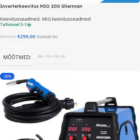
Inverterkeevitus MIG 200 Sherman
Keevitusseadmed
,
MIG keevitusseadmed
Tellimisel 5-14p
€
299,00
€
450,00
Sisaldab km
Lisa Korvi
46 × 26 × 36 cm
MÕÕTMED
-25%