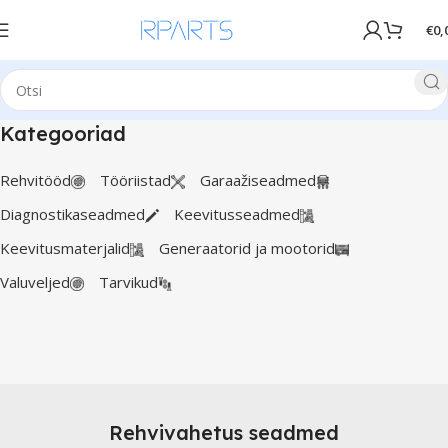
€
0,
Kategooriad
Rehvitööd
Tööriistad
Garaažiseadmed
Diagnostikaseadmed
Keevitusseadmed
Keevitusmaterjalid
Generaatorid ja mootorid
Valuveljed
Tarvikud
Rehvivahetus seadmed