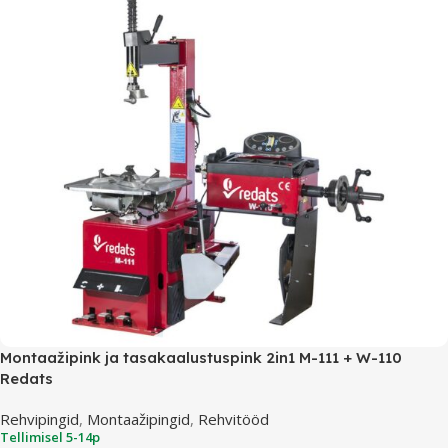
Montaažipink ja tasakaalustuspink 2in1 M-111 + W-110
Redats
Rehvipingid
,
Montaažipingid
,
Rehvitööd
Tellimisel 5-14p