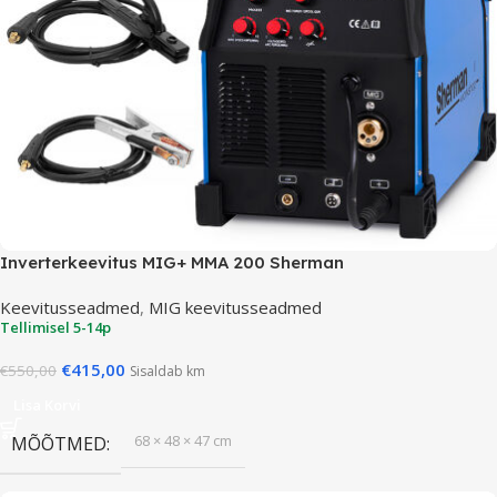
Inverterkeevitus MIG+ MMA 200 Sherman
Keevitusseadmed
,
MIG keevitusseadmed
Tellimisel 5-14p
€
415,00
€
550,00
Sisaldab km
Lisa Korvi
68 × 48 × 47 cm
MÕÕTMED