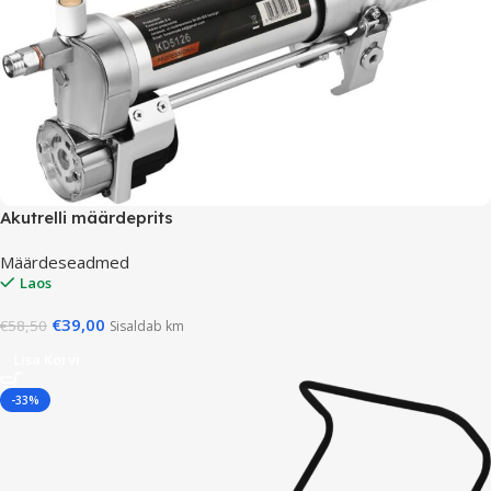
Akutrelli määrdeprits
Määrdeseadmed
Laos
€
39,00
€
58,50
Sisaldab km
Lisa Korvi
-33%