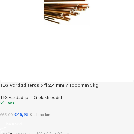
TIG vardad teras 3 fi 2,4 mm / 1000mm 5kg
TIG vardad ja TIG elektroodid
Laos
€
46,95
€
65,00
Sisaldab km
Lisa Korvi
100 × 0,24 × 0,24 cm