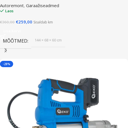
Autoremont
,
Garaažiseadmed
Laos
€
259,00
€
360,00
Sisaldab km
Lisa Korvi
144 × 68 × 60 cm
MÕÕTMED
-28%