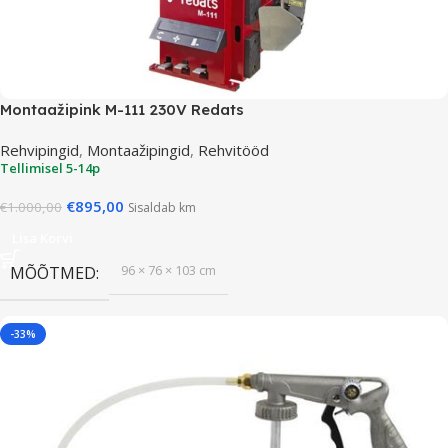
Montaažipink M-111 230V Redats
Rehvipingid
,
Montaažipingid
,
Rehvitööd
Tellimisel 5-14p
€
895,00
€
1.000,00
Sisaldab km
Lisa Korvi
96 × 76 × 103 cm
MÕÕTMED
-33%