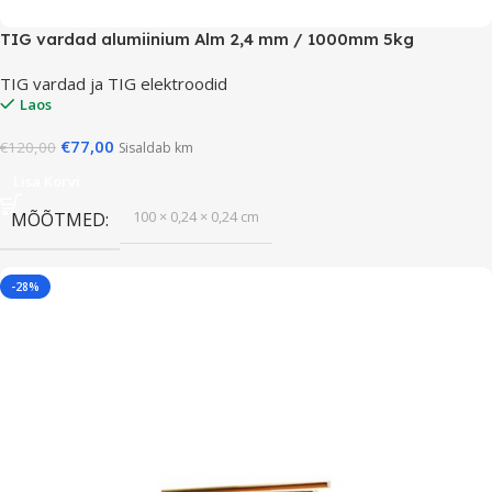
TIG vardad alumiinium Alm 2,4 mm / 1000mm 5kg
TIG vardad ja TIG elektroodid
Laos
€
77,00
€
120,00
Sisaldab km
Lisa Korvi
100 × 0,24 × 0,24 cm
MÕÕTMED
-28%