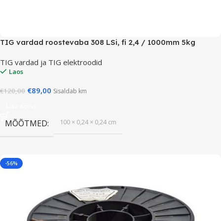
TIG vardad roostevaba 308 LSi, fi 2,4 / 1000mm 5kg
TIG vardad ja TIG elektroodid
Laos
€
89,00
€
120,00
Sisaldab km
Lisa Korvi
100 × 0,24 × 0,24 cm
MÕÕTMED
-56%