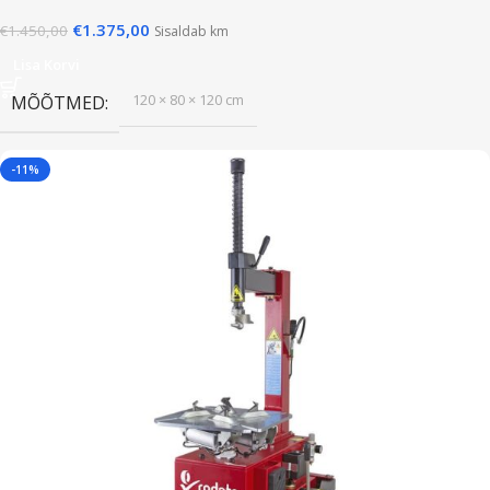
€
1.375,00
€
1.450,00
Sisaldab km
Lisa Korvi
120 × 80 × 120 cm
MÕÕTMED
-11%