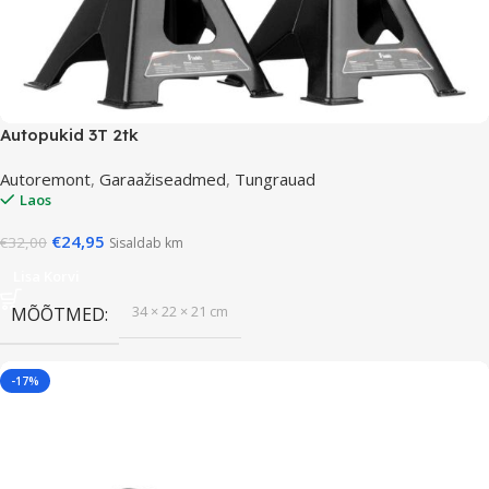
Autopukid 3T 2tk
Autoremont
,
Garaažiseadmed
,
Tungrauad
Laos
€
24,95
€
32,00
Sisaldab km
Lisa Korvi
34 × 22 × 21 cm
MÕÕTMED
-17%