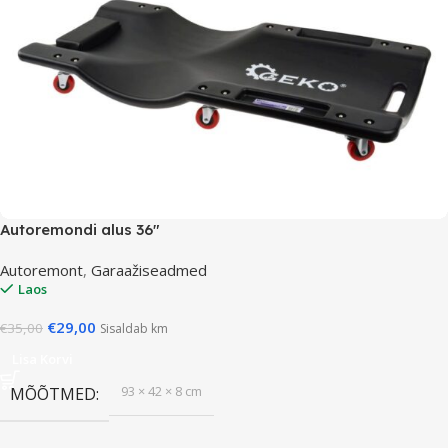
Autoremondi alus 36″
Autoremont
,
Garaažiseadmed
Laos
€
29,00
€
35,00
Sisaldab km
Lisa Korvi
93 × 42 × 8 cm
MÕÕTMED