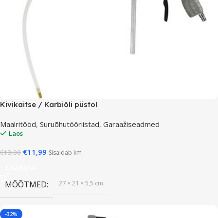
Kivikaitse / Karbiõli püstol
Maalritööd
,
Suruõhutööriistad
,
Garaažiseadmed
Laos
€
11,99
€
18,00
Sisaldab km
Lisa Korvi
27 × 21 × 5,5 cm
MÕÕTMED
-32%