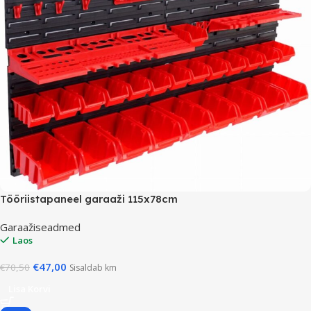
Tööriistapaneel garaaži 115x78cm
Garaažiseadmed
Laos
€
47,00
€
70,50
Sisaldab km
Lisa Korvi