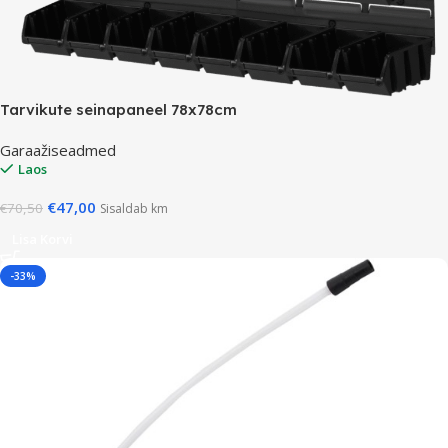
Tarvikute seinapaneel 78x78cm
Garaažiseadmed
Laos
€
47,00
€
70,50
Sisaldab km
Lisa Korvi
-33%