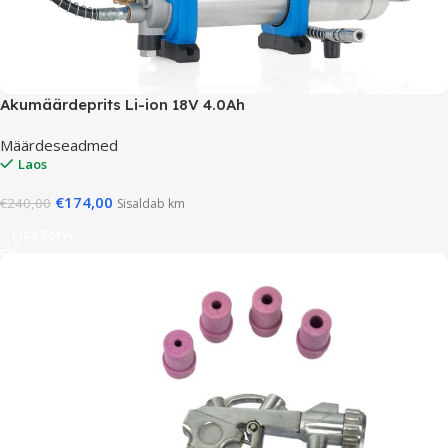
Akumäärdeprits Li-ion 18V 4.0Ah
Määrdeseadmed
Laos
€
174,00
€
240,00
Sisaldab km
Lisa Korvi