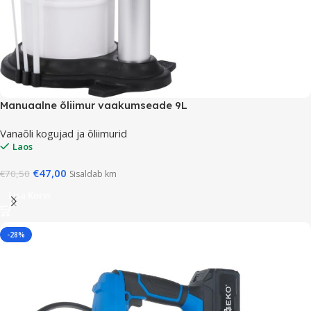
Manuaalne õliimur vaakumseade 9L
Vanaõli kogujad ja õliimurid
Laos
€
47,00
€
70,50
Sisaldab km
Lisa Korvi
-28%