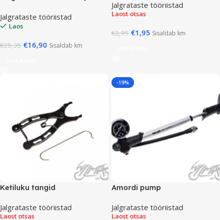
Jalgrataste tööriistad
Laost otsas
Jalgrataste tööriistad
Laos
€
1,95
€
2,95
Sisaldab km
€
16,90
€
25,35
Sisaldab km
Loe Edasi
Lisa Korvi
-19%
Ketiluku tangid
Amordi pump
Jalgrataste tööriistad
Jalgrataste tööriistad
Laost otsas
Laost otsas