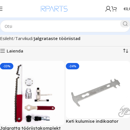
€
0,
Esileht
Tarvikud
Jalgrataste tööriistad
Laienda
-33%
-34%
Keti kulumise indikaator
Jalgratta tööriistakomplekt