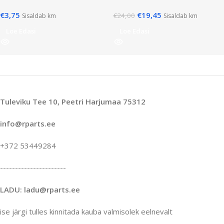
€
3,75
€
19,45
€
24,00
Sisaldab km
Sisaldab km
Loe Edasi
Loe Edasi
Tuleviku Tee 10, Peetri Harjumaa 75312
info@rparts.ee
+372 53449284
----------------------
LADU: ladu@rparts.ee
ise järgi tulles kinnitada kauba valmisolek eelnevalt