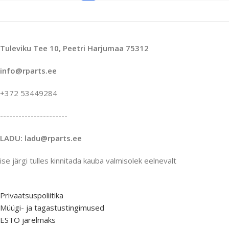
Tuleviku Tee 10, Peetri Harjumaa 75312
info@rparts.ee
+372 53449284
----------------------
LADU: ladu@rparts.ee
ise järgi tulles kinnitada kauba valmisolek eelnevalt
Privaatsuspoliitika
Müügi- ja tagastustingimused
ESTO järelmaks