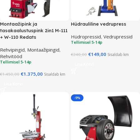
Montaažipink ja
Hüdrauliline vedrupress
tasakaalustuspink 2in1 M-111
Hüdropressid
,
Vedrupressid
+ W-110 Redats
Tellimisel 5-14p
Rehvipingid
,
Montaažipingid
,
€
149,00
€
240,00
Sisaldab km
Rehvitööd
Tellimisel 5-14p
Lisa Korvi
€
1.375,00
€
1.450,00
Sisaldab km
Lisa Korvi
-9%