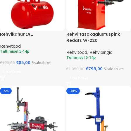
Rehvikahur 19L
Rehvi tasakaalustuspink
Redats W-220
Rehvitööd
Tellimisel 5-14p
Rehvitööd
,
Rehvipingid
Tellimisel 5-14p
€
85,00
€
120,00
Sisaldab km
€
795,00
€
1.050,00
Sisaldab km
Lisa Korvi
Lisa Korvi
-5%
-38%