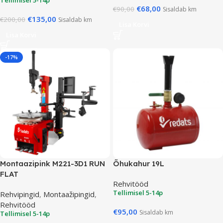
€
68,00
€
90,00
Sisaldab km
€
135,00
€
200,00
Sisaldab km
Lisa Korvi
Lisa Korvi
-17%
Montaazipink M221-3D1 RUN
Õhukahur 19L
FLAT
Rehvitööd
Tellimisel 5-14p
Rehvipingid
,
Montaažipingid
,
Rehvitööd
€
95,00
Sisaldab km
Tellimisel 5-14p