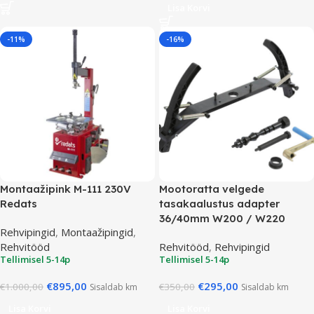
Lisa Korvi
-11%
-16%
Montaažipink M-111 230V
Mootoratta velgede
Redats
tasakaalustus adapter
36/40mm W200 / W220
Rehvipingid
,
Montaažipingid
,
Rehvitööd
Rehvitööd
,
Rehvipingid
Tellimisel 5-14p
Tellimisel 5-14p
€
895,00
€
295,00
€
1.000,00
€
350,00
Sisaldab km
Sisaldab km
Lisa Korvi
Lisa Korvi