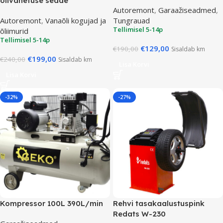
õlivahetuse seade
Autoremont
,
Garaažiseadmed
,
Autoremont
,
Vanaõli kogujad ja
Tungrauad
Tellimisel 5-14p
õliimurid
Tellimisel 5-14p
€
129,00
€
190,00
Sisaldab km
€
199,00
€
240,00
Sisaldab km
Lisa Korvi
Lisa Korvi
-32%
-27%
Kompressor 100L 390L/min
Rehvi tasakaalustuspink
Redats W-230