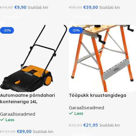
€
9,90
€
39,00
€
14,85
€
58,50
Sisaldab km
Sisaldab km
Lisa Korvi
Lisa Korvi
-33%
-33%
Automaatne põrndahari
Tööpukk kruustangidega
konteineriga 14L
Garaažiseadmed
Laos
Garaažiseadmed
Laos
€
21,95
€
32,93
Sisaldab km
€
89,00
€
133,50
Sisaldab km
Lisa Korvi