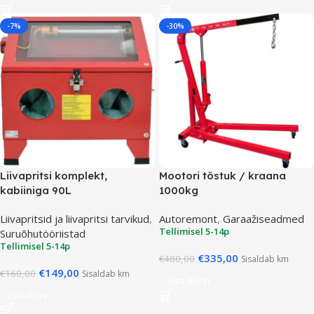
-7%
-30%
Liivapritsi komplekt,
Mootori tõstuk / kraana
kabiiniga 90L
1000kg
Liivapritsid ja liivapritsi tarvikud
,
Autoremont
,
Garaažiseadmed
Tellimisel 5-14p
Suruõhutööriistad
Tellimisel 5-14p
€
335,00
€
480,00
Sisaldab km
€
149,00
€
160,00
Sisaldab km
Lisa Korvi
Lisa Korvi