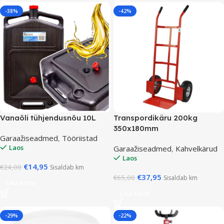
-38%
-42%
Vanaõli tühjendusnõu 10L
Transpordikäru 200kg
350x180mm
Garaažiseadmed
,
Tööriistad
Laos
Garaažiseadmed
,
Kahvelkärud
Laos
€
14,95
€
24,00
Sisaldab km
€
37,95
€
65,00
Sisaldab km
Lisa Korvi
Lisa Korvi
-29%
-22%