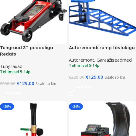
Tungraud 3T pedaaliga
Autoremondi ramp tõstukiga
Redats
Autoremont
,
Garaažiseadmed
Tellimisel 5-14p
Tungrauad
Tellimisel 5-14p
€
129,00
€
220,00
Sisaldab km
€
129,00
€
200,00
Sisaldab km
Lisa Korvi
Lisa Korvi
-29%
-24%