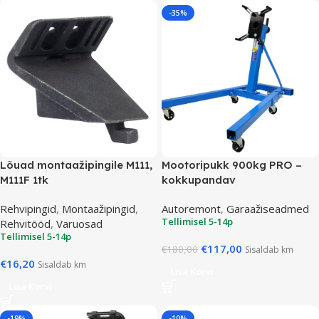
-35%
Lõuad montaažipingile M111,
Mootoripukk 900kg PRO –
M111F 1tk
kokkupandav
Rehvipingid
,
Montaažipingid
,
Autoremont
,
Garaažiseadmed
Tellimisel 5-14p
Rehvitööd
,
Varuosad
Tellimisel 5-14p
€
117,00
€
180,00
Sisaldab km
€
16,20
Sisaldab km
Lisa Korvi
Lisa Korvi
-19%
-10%