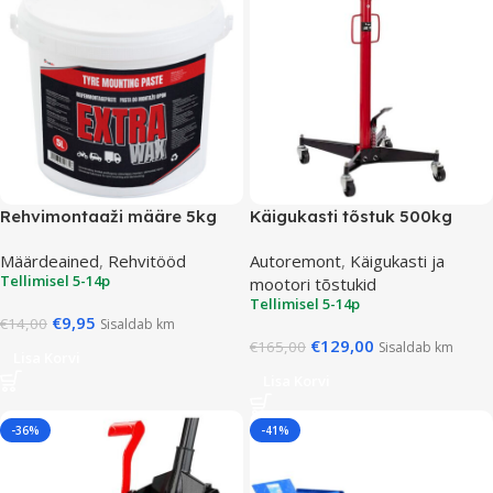
Rehvimontaaži määre 5kg
Käigukasti tõstuk 500kg
Määrdeained
,
Rehvitööd
Autoremont
,
Käigukasti ja
Tellimisel 5-14p
mootori tõstukid
Tellimisel 5-14p
€
9,95
€
14,00
Sisaldab km
€
129,00
€
165,00
Sisaldab km
Lisa Korvi
Lisa Korvi
-36%
-41%