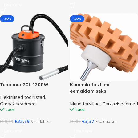
Lisa Korvi
-33%
-33%
Tuhaimur 20L 1200W
Kummiketas liimi
eemaldamiseks
Elektrilised tööriistad
,
Garaažiseadmed
Muud tarvikud
,
Garaažiseadmed
Laos
Laos
€
33,79
€
3,37
€
50,69
€
5,05
Sisaldab km
Sisaldab km
Lisa Korvi
Lisa Korvi