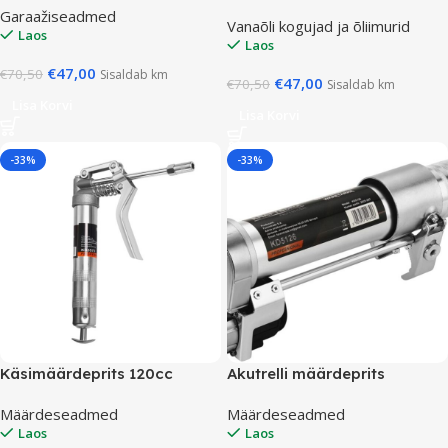
Garaažiseadmed
Vanaõli kogujad ja õliimurid
Laos
Laos
€
47,00
€
70,50
Sisaldab km
€
47,00
€
70,50
Sisaldab km
Lisa Korvi
Lisa Korvi
-33%
-33%
Käsimäärdeprits 120cc
Akutrelli määrdeprits
Määrdeseadmed
Määrdeseadmed
Laos
Laos