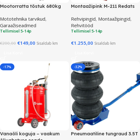
Mootorratta tõstuk 680kg
Montaažipink M-211 Redats
Mototehnika tarvikud
,
Rehvipingid
,
Montaažipingid
,
Garaažiseadmed
Rehvitööd
Tellimisel 5-14p
Tellimisel 5-14p
€
149,00
€
1.255,00
€
200,00
Sisaldab km
Sisaldab km
Lisa Korvi
Lisa Korvi
-17%
-32%
Vanaõli koguja – vaakum
Pneumaatiline tungraud 3.5T