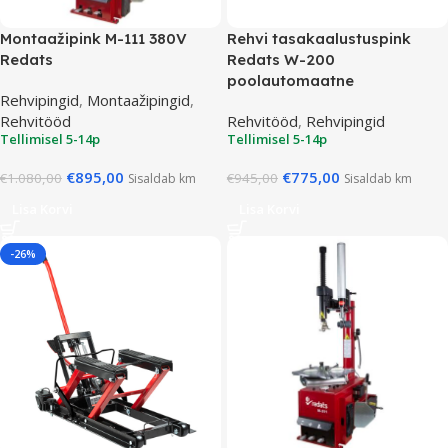
Montaažipink M-111 380V
Rehvi tasakaalustuspink
Redats
Redats W-200
poolautomaatne
Rehvipingid
,
Montaažipingid
,
Rehvitööd
Rehvitööd
,
Rehvipingid
Tellimisel 5-14p
Tellimisel 5-14p
€
895,00
€
775,00
€
1.080,00
€
945,00
Sisaldab km
Sisaldab km
Lisa Korvi
Lisa Korvi
-26%