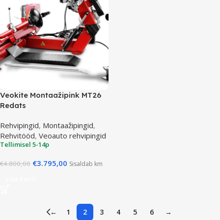
Veokite Montaažipink MT26
Redats
Rehvipingid
,
Montaažipingid
,
Rehvitööd
,
Veoauto rehvipingid
Tellimisel 5-14p
€
3.795,00
€
4.800,00
Sisaldab km
Lisa Korvi
←
1
2
3
4
5
6
→