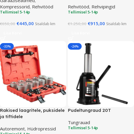
Garaažiseadmed
,
Kompressorid
,
Rehvitööd
Rehvitööd
,
Rehvipingid
Tellimisel 5-14p
Tellimisel 5-14p
€
445,00
€
915,00
€
650,00
€
1.250,00
Sisaldab km
Sisaldab km
Lisa Korvi
Lisa Korvi
-33%
-24%
Rakised laagritele, puksidele
Pudeltungraud 20T
ja tiftidele
Tungrauad
Tellimisel 5-14p
Autoremont
,
Hüdropressid
Tellimisel 5-14p