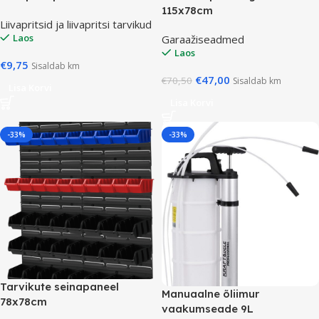
115x78cm
Liivapritsid ja liivapritsi tarvikud
Laos
Garaažiseadmed
Laos
€
9,75
Sisaldab km
€
47,00
€
70,50
Sisaldab km
Lisa Korvi
Lisa Korvi
-33%
-33%
Tarvikute seinapaneel
Manuaalne õliimur
78x78cm
vaakumseade 9L