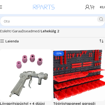
€
0,
Esileht
Garaažiseadmed
Lehekülg 2
Laienda
-33%
Liivapritsipüstol + 4 düüsi
Tööriistapaneel garaaži