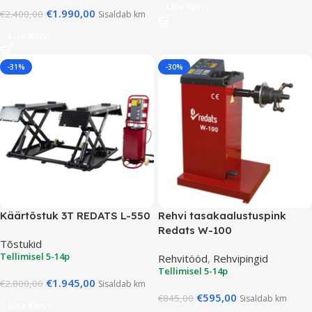
Lisa Korvi
€
1.990,00
€
2.400,00
Sisaldab km
Lisa Korvi
-31%
-30%
Käärtõstuk 3T REDATS L-550
Rehvi tasakaalustuspink
Redats W-100
Tõstukid
Tellimisel 5-14p
Rehvitööd
,
Rehvipingid
Tellimisel 5-14p
€
1.945,00
€
2.800,00
Sisaldab km
€
595,00
€
845,00
Sisaldab km
Lisa Korvi