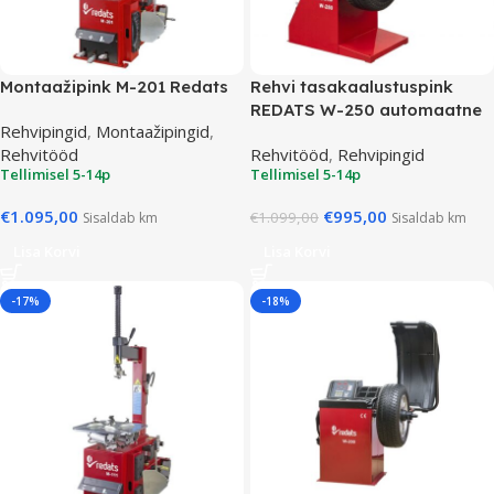
Montaažipink M-201 Redats
Rehvi tasakaalustuspink
REDATS W-250 automaatne
Rehvipingid
,
Montaažipingid
,
Rehvitööd
Rehvitööd
,
Rehvipingid
Tellimisel 5-14p
Tellimisel 5-14p
€
1.095,00
€
995,00
€
1.099,00
Sisaldab km
Sisaldab km
Lisa Korvi
Lisa Korvi
-17%
-18%