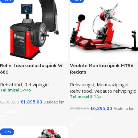
Rehvi tasakaalustuspink W-
Veokite Montaažipink MT56
680
Redats
Rehvitööd
,
Rehvipingid
Rehvipingid
,
Montaažipingid
,
Tellimisel 5-14p
Rehvitööd
,
Veoauto rehvipingid
Tellimisel 5-14p
€
1.895,00
€
2.350,00
Sisaldab km
€
6.895,00
€
7.700,00
Sisaldab km
Lisa Korvi
Lisa Korvi
-21%