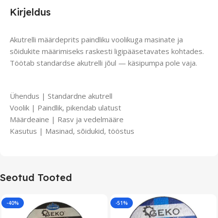
Kirjeldus
Akutrelli määrdeprits paindliku voolikuga masinate ja
sõidukite määrimiseks raskesti ligipääsetavates kohtades.
Töötab standardse akutrelli jõul — käsipumpa pole vaja.
Ühendus | Standardne akutrell
Voolik | Paindlik, pikendab ulatust
Määrdeaine | Rasv ja vedelmääre
Kasutus | Masinad, sõidukid, tööstus
Seotud Tooted
-40%
-51%