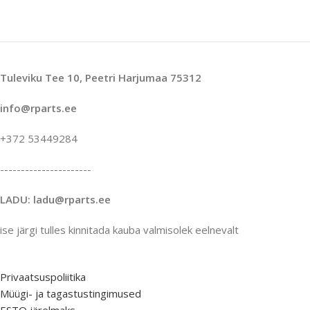
Tuleviku Tee 10, Peetri Harjumaa 75312
info@rparts.ee
+372 53449284
----------------------
LADU: ladu@rparts.ee
ise järgi tulles kinnitada kauba valmisolek eelnevalt
Privaatsuspoliitika
Müügi- ja tagastustingimused
ESTO järelmaks