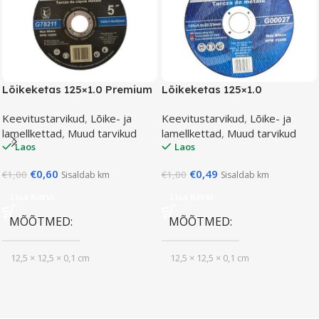
Lõikeketas 125×1.0 Premium
Lõikeketas 125×1.0
Keevitustarvikud
,
Lõike- ja
Keevitustarvikud
,
Lõike- ja
lamellkettad
,
Muud tarvikud
lamellkettad
,
Muud tarvikud
Laos
Laos
€
0,60
€
0,49
€
1,00
€
1,00
Sisaldab km
Sisaldab km
Lisa Korvi
Lisa Korvi
MÕÕTMED
MÕÕTMED
12,5 × 12,5 × 0,1 cm
12,5 × 12,5 × 0,1 cm