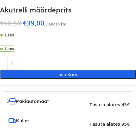
Akutrelli määrdeprits
€
58,50
€
39,00
Sisaldab km
Laos
Laos
Lisa Korvi
Pakiautomaat
Tasuta alates 45€
Kuller
Tasuta alates 95€