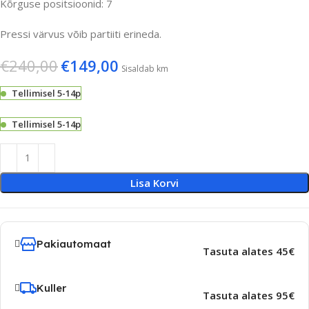
Kõrguse positsioonid: 7
Pressi värvus võib partiiti erineda.
€
240,00
€
149,00
Sisaldab km
Tellimisel 5-14p
Tellimisel 5-14p
Lisa Korvi
Pakiautomaat
Tasuta alates 45€
Kuller
Tasuta alates 95€