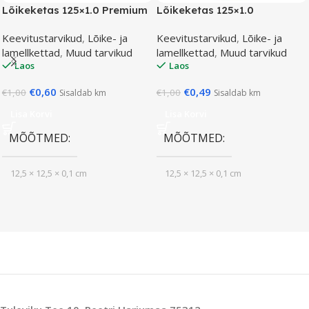
Lõikeketas 125×1.0 Premium
Lõikeketas 125×1.0
Keevitustarvikud
,
Lõike- ja
Keevitustarvikud
,
Lõike- ja
lamellkettad
,
Muud tarvikud
lamellkettad
,
Muud tarvikud
Laos
Laos
€
0,60
€
0,49
€
1,00
€
1,00
Sisaldab km
Sisaldab km
Lisa Korvi
Lisa Korvi
MÕÕTMED
MÕÕTMED
12,5 × 12,5 × 0,1 cm
12,5 × 12,5 × 0,1 cm