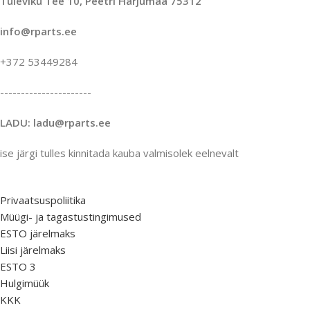
Tuleviku Tee 10, Peetri Harjumaa 75312
info@rparts.ee
+372 53449284
----------------------
LADU: ladu@rparts.ee
ise järgi tulles kinnitada kauba valmisolek eelnevalt
Privaatsuspoliitika
Müügi- ja tagastustingimused
ESTO järelmaks
Liisi järelmaks
ESTO 3
Hulgimüük
KKK