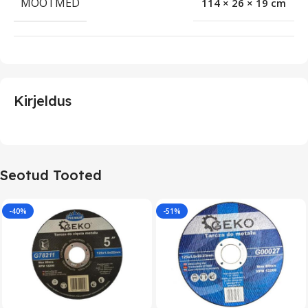
MÕÕTMED
114 × 26 × 19 cm
Kirjeldus
Seotud Tooted
-40%
-51%