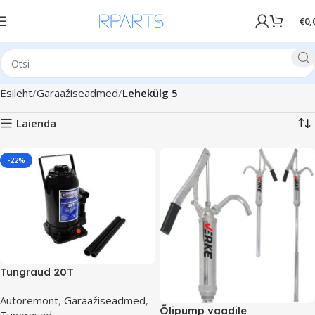
€
0,
Esileht
Garaažiseadmed
Lehekülg 5
Laienda
-22%
Tungraud 20T
Autoremont
,
Garaažiseadmed
,
Õlipump vaadile
Tungrauad