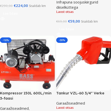
Infrapuna soojuskiirgurid
€
224,00
€
290,00
Sisaldab km
diiselküttega
Laost otsas
Loe Edasi
€
59,00
€
69,00
Sisaldab km
Loe Edasi
-16%
-38%
Kompressor 150L 600L/min
Tankur VZL-60 3/4″ Verke
3-faasi
Garaažiseadmed
Laost otsas
Garaažiseadmed
,