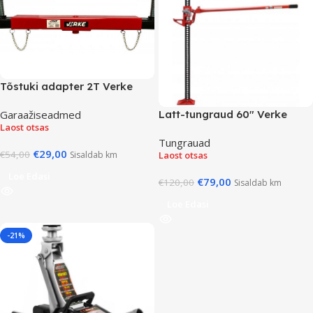
Tõstuki adapter 2T Verke
Garaažiseadmed
Latt-tungraud 60″ Verke
Laost otsas
Tungrauad
€
29,00
€
54,00
Sisaldab km
Laost otsas
Loe Edasi
€
79,00
€
120,00
Sisaldab km
Loe Edasi
-21%