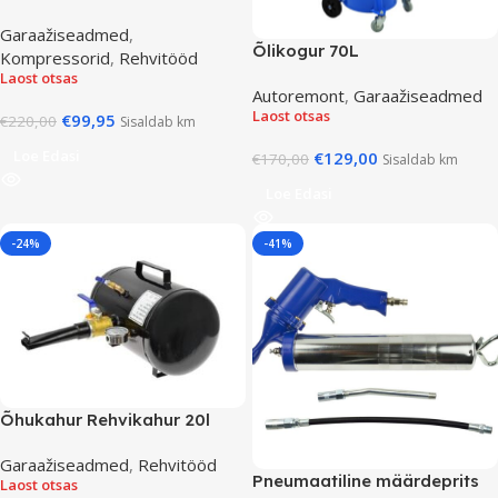
Garaažiseadmed
,
Õlikogur 70L
Kompressorid
,
Rehvitööd
Laost otsas
Autoremont
,
Garaažiseadmed
Laost otsas
€
99,95
€
220,00
Sisaldab km
Loe Edasi
€
129,00
€
170,00
Sisaldab km
Loe Edasi
-24%
-41%
Õhukahur Rehvikahur 20l
Garaažiseadmed
,
Rehvitööd
Pneumaatiline määrdeprits
Laost otsas