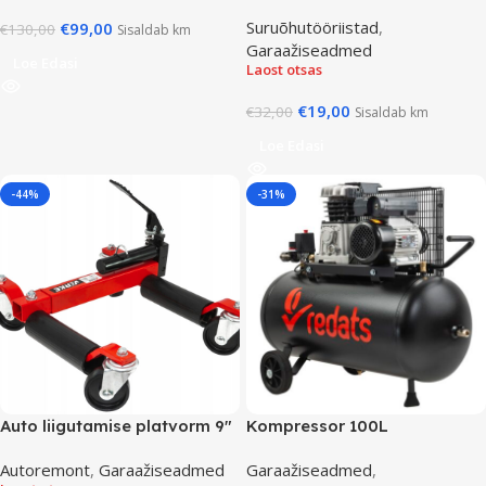
Suruõhutööriistad
,
€
99,00
€
130,00
Sisaldab km
Garaažiseadmed
Loe Edasi
Laost otsas
€
19,00
€
32,00
Sisaldab km
Loe Edasi
-44%
-31%
Auto liigutamise platvorm 9″
Kompressor 100L
Autoremont
,
Garaažiseadmed
Garaažiseadmed
,