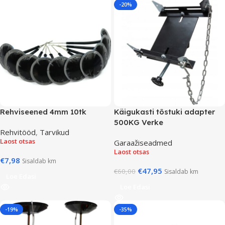
-20%
Rehviseened 4mm 10tk
Käigukasti tõstuki adapter
500KG Verke
Rehvitööd
,
Tarvikud
Laost otsas
Garaažiseadmed
Laost otsas
€
7,98
Sisaldab km
€
47,95
€
60,00
Sisaldab km
Loe Edasi
Loe Edasi
-19%
-35%