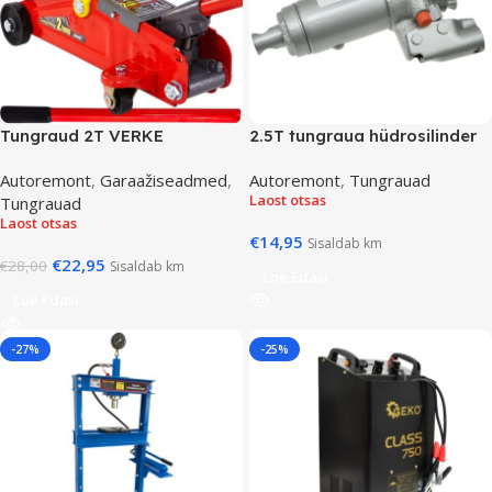
Tungraud 2T VERKE
2.5T tungraua hüdrosilinder
Autoremont
,
Garaažiseadmed
,
Autoremont
,
Tungrauad
Laost otsas
Tungrauad
Laost otsas
€
14,95
Sisaldab km
€
22,95
€
28,00
Sisaldab km
Loe Edasi
Loe Edasi
-27%
-25%