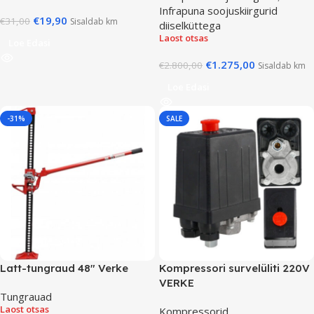
Infrapuna soojuskiirgurid
€
19,90
€
31,00
Sisaldab km
diiselküttega
Laost otsas
Loe Edasi
€
1.275,00
€
2.800,00
Sisaldab km
Loe Edasi
-31%
SALE
Latt-tungraud 48″ Verke
Kompressori survelüliti 220V
VERKE
Tungrauad
Laost otsas
Kompressorid
,