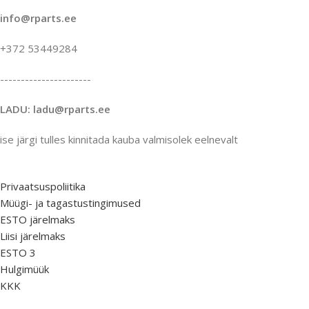
info@rparts.ee
+372 53449284
----------------------
LADU: ladu@rparts.ee
ise järgi tulles kinnitada kauba valmisolek eelnevalt
Privaatsuspoliitika
Müügi- ja tagastustingimused
ESTO järelmaks
Liisi järelmaks
ESTO 3
Hulgimüük
KKK