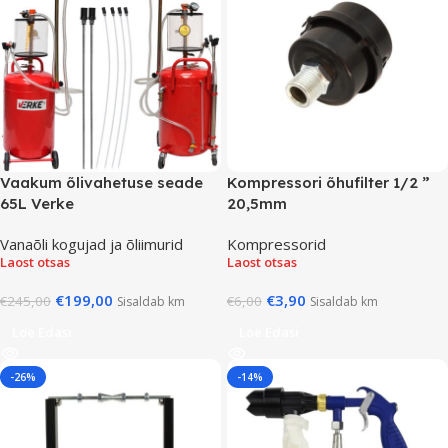
Vaakum õlivahetuse seade
Kompressori õhufilter 1/2 ”
65L Verke
20,5mm
Vanaõli kogujad ja õliimurid
Kompressorid
Laost otsas
Laost otsas
€
199,00
€
3,90
€
245,00
€
6,00
Sisaldab km
Sisaldab km
Loe Edasi
Loe Edasi
-26%
-14%