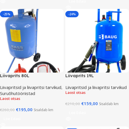
Loe Edasi
-25%
-24%
Liivaprits 80L
Liivaprits 19L
Liivapritsid ja liivapritsi tarvikud
,
Liivapritsid ja liivapritsi tarvikud
Laost otsas
Suruõhutööriistad
Laost otsas
€
159,00
€
210,00
Sisaldab km
€
195,00
€
260,00
Sisaldab km
Loe Edasi
Loe Edasi