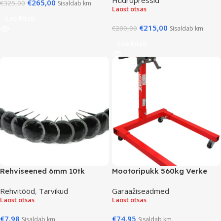
€
265,00
€
325,00
Sisaldab km
Laost otsas
Loe Edasi
€
215,00
€
280,00
Sisaldab km
Loe Edasi
Rehviseened 6mm 10tk
Mootoripukk 560kg Verke
Rehvitööd
,
Tarvikud
Garaažiseadmed
Laost otsas
Laost otsas
€
7,98
€
74,95
Sisaldab km
Sisaldab km