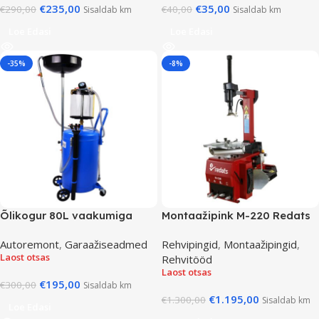
€
235,00
€
35,00
€
290,00
€
40,00
Sisaldab km
Sisaldab km
Loe Edasi
Loe Edasi
-35%
-8%
Õlikogur 80L vaakumiga
Montaažipink M-220 Redats
Autoremont
,
Garaažiseadmed
Rehvipingid
,
Montaažipingid
,
Laost otsas
Rehvitööd
Laost otsas
€
195,00
€
300,00
Sisaldab km
€
1.195,00
€
1.300,00
Sisaldab km
Loe Edasi