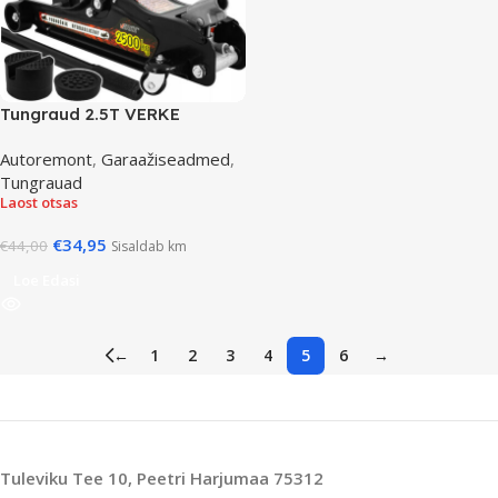
Tungraud 2.5T VERKE
Autoremont
,
Garaažiseadmed
,
Tungrauad
Laost otsas
€
34,95
€
44,00
Sisaldab km
Loe Edasi
←
1
2
3
4
5
6
→
Tuleviku Tee 10, Peetri Harjumaa 75312