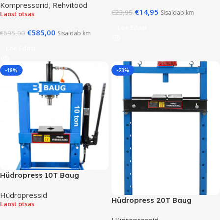
Kompressorid
,
Rehvitööd
€
14,95
€
23,95
Sisaldab km
Laost otsas
Loe Edasi
€
585,00
€
695,00
Sisaldab km
Loe Edasi
-18%
-23%
Hüdropress 10T Baug
Hüdropressid
Hüdropress 20T Baug
Laost otsas
Hüdropressid