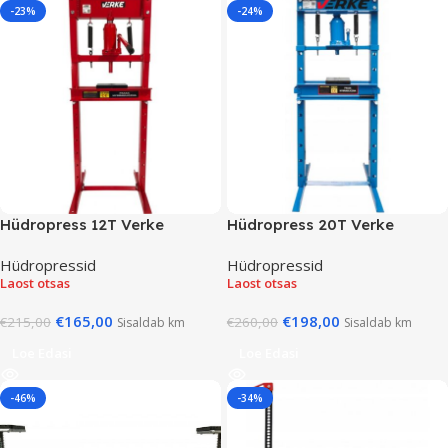
-23%
-24%
Hüdropress 12T Verke
Hüdropress 20T Verke
Hüdropressid
Hüdropressid
Laost otsas
Laost otsas
€
165,00
€
198,00
€
215,00
€
260,00
Sisaldab km
Sisaldab km
Loe Edasi
Loe Edasi
-46%
-34%