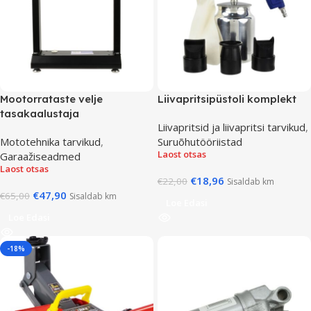
Mootorrataste velje
Liivapritsipüstoli komplekt
tasakaalustaja
Liivapritsid ja liivapritsi tarvikud
,
Mototehnika tarvikud
,
Suruõhutööriistad
Laost otsas
Garaažiseadmed
Laost otsas
€
18,96
€
22,00
Sisaldab km
€
47,90
€
65,00
Sisaldab km
Loe Edasi
Loe Edasi
-18%