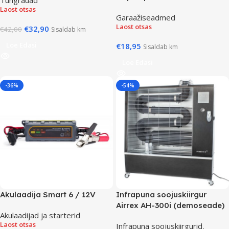
Laost otsas
Garaažiseadmed
Laost otsas
€
32,90
€
42,00
Sisaldab km
Loe Edasi
€
18,95
Sisaldab km
Loe Edasi
-36%
-54%
Akulaadija Smart 6 / 12V
Infrapuna soojuskiirgur
Airrex AH-300i (demoseade)
Akulaadijad ja starterid
Laost otsas
Infrapuna soojuskiirgurid
,