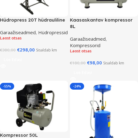
Hüdropress 20T hüdrauliline
Kaasaskantav kompressor
8L
Garaažiseadmed
,
Hüdropressid
Laost otsas
Garaažiseadmed
,
Kompressorid
€
298,00
€
380,00
Sisaldab km
Laost otsas
Loe Edasi
€
98,00
€
180,00
Sisaldab km
Loe Edasi
-55%
-24%
Kompressor 50L