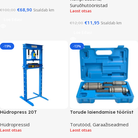
Suruõhutööriistad
€
68,90
€
100,00
Sisaldab km
Laost otsas
Loe Edasi
€
11,95
€
12,00
Sisaldab km
Loe Edasi
-19%
-13%
Hüdropress 20T
Torude laiendamise tööriist
Hüdropressid
Torutööd
,
Garaažiseadmed
Laost otsas
Laost otsas