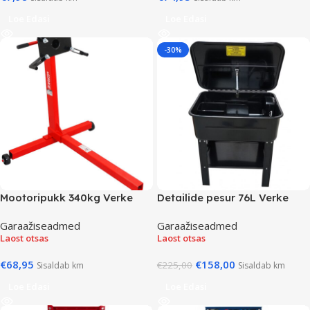
Loe Edasi
Loe Edasi
-30%
Mootoripukk 340kg Verke
Detailide pesur 76L Verke
Garaažiseadmed
Garaažiseadmed
Laost otsas
Laost otsas
€
68,95
€
158,00
€
225,00
Sisaldab km
Sisaldab km
Loe Edasi
Loe Edasi