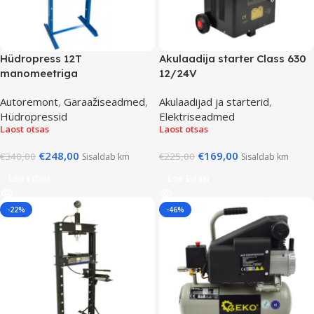
Hüdropress 12T
Akulaadija starter Class 630
manomeetriga
12/24V
Autoremont
,
Garaažiseadmed
,
Akulaadijad ja starterid
,
Hüdropressid
Elektriseadmed
Laost otsas
Laost otsas
€
248,00
€
169,00
€
340,00
€
225,00
Sisaldab km
Sisaldab km
Loe Edasi
Loe Edasi
-22%
-46%