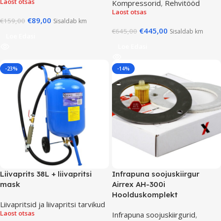
Laost otsas
Kompressorid
,
Rehvitööd
Laost otsas
€
89,00
€
159,00
Sisaldab km
€
445,00
€
645,00
Sisaldab km
Loe Edasi
Loe Edasi
-23%
-14%
Liivaprits 38L + liivapritsi
Infrapuna soojuskiirgur
mask
Airrex AH-300i
Hoolduskomplekt
Liivapritsid ja liivapritsi tarvikud
Laost otsas
Infrapuna soojuskiirgurid
,