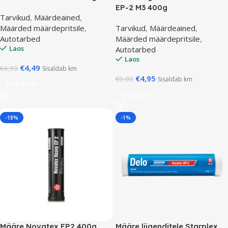
EP-2 M3 400g
Tarvikud
,
Määrdeained
,
Määrded määrdepritsile
,
Tarvikud
,
Määrdeained
,
Autotarbed
Määrded määrdepritsile
,
Laos
Autotarbed
Laos
€
4,49
€
4,90
Sisaldab km
€
4,95
€
5,00
Sisaldab km
Lisa Korvi
Lisa Korvi
-18%
-1%
Määre Novatex EP2 400g
Määre liigenditele Starplex