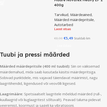
400g
Tarvikud
,
Määrdeained
,
Määrded määrdepritsile
,
Autotarbed
Laost otsas
€
5,49
€
8,00
Sisaldab km
Loe Edasi
Tuubi ja pressi määrded
Määrded määrdepritsile (400 ml tuubid):
Siin on väiksemad
määrdemahud, mida saab kasutada käsitsi määrdepritsiga.
Sobivad punktidele, mis vajavad täiendavat määrimist, nagu
laagritihendid, liigendused või veovõlli liigesed.
Laagrimääre:
Spetsiaalselt laagritele mõeldud määrded (rull-,
kuullaagrid või liuglaagritest sõltuvalt). Peavad taluma pidevat
veeremist, koormust ja sageli ka vibratsiooni.