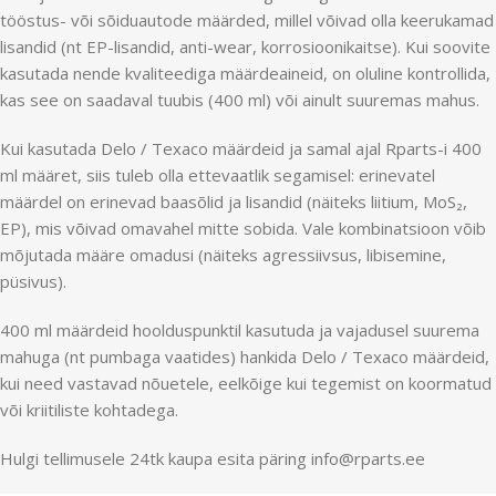
tööstus- või sõiduautode määrded, millel võivad olla keerukamad
lisandid (nt EP-lisandid, anti-wear, korrosioonikaitse). Kui soovite
kasutada nende kvaliteediga määrdeaineid, on oluline kontrollida,
kas see on saadaval tuubis (400 ml) või ainult suuremas mahus.
Kui kasutada Delo / Texaco määrdeid ja samal ajal Rparts-i 400
ml määret, siis tuleb olla ettevaatlik segamisel: erinevatel
määrdel on erinevad baasõlid ja lisandid (näiteks liitium, MoS₂,
EP), mis võivad omavahel mitte sobida. Vale kombinatsioon võib
mõjutada määre omadusi (näiteks agressiivsus, libisemine,
püsivus).
400 ml määrdeid hoolduspunktil kasutuda ja vajadusel suurema
mahuga (nt pumbaga vaatides) hankida Delo / Texaco määrdeid,
kui need vastavad nõuetele, eelkõige kui tegemist on koormatud
või kriitiliste kohtadega.
Hulgi tellimusele 24tk kaupa esita päring info@rparts.ee