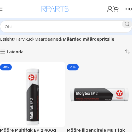
€
0,
Esileht
Tarvikud
Määrdeained
Määrded määrdepritsile
Laienda
-8%
-1%
Määre Multifak EP 2 400g
Määre liigenditele Multifak