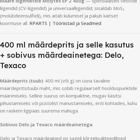
Määre liigenditele Molytex EP 2 400g
— spetsiaalselt veovõlli
liigendid (CV-liigendid) ja universaalliigendid; sisaldab MoS₂
(molübdeensulfiidi), mis aitab kulumisel ja pakub kaitset
koormuse all.
RPARTS | Tööriistad ja Seadmed
400 ml määrdeprits ja selle kasutus
+ sobivus määrdeainetega: Delo,
Texaco
Määrdeprits (tuub)
: 400 ml (või g) on üsna tavaline
määrdepritsituubi maht, mis sobib regulaarselt hoolduspunktide
määrimiseks. Selline suurus on kompaktne, mugav käsitsi
pihustamiseks või püstolist manustamiseks, eriti kohtades, kuhu
on raskem ligipääs suurema mahuga.
Sobivus Delo ja Texaco määrdeainetega
:
Delo ja Texaco määrdeained on sageli kõrgekvaliteedilised