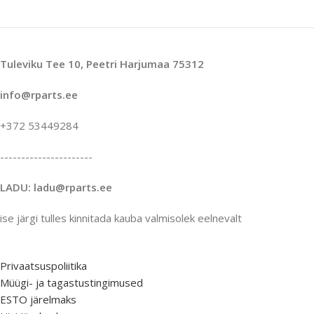
Tuleviku Tee 10, Peetri Harjumaa 75312
info@rparts.ee
+372 53449284
----------------------
LADU: ladu@rparts.ee
ise järgi tulles kinnitada kauba valmisolek eelnevalt
Privaatsuspoliitika
Müügi- ja tagastustingimused
ESTO järelmaks