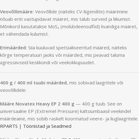
Veovõllimääre:
Veovõllide (näiteks CV-liigendite) määrimine
nõuab eriti vastupidavat määret, mis talub surveid ja liikumist.
Mõnikord kasutatakse MoS₂ (molübdeensulfiid) lisandiga määret,
et vähendada kulumist.
Erimäärded:
Siia kuuluvad spetsialiseeritud määred, näiteks
kõrge temperatuuri jaoks või määrded, mis peavad taluma
agressiivseid keskkondi või veekokkupuudet.
400 g / 400 ml tuubi määrded
, mis sobivad laagritele või
veovõllidele:
Määre Novatex Heavy EP 2 400 g
— 400 g tuub. See on
universaalne EP (Extremel Pressure) kaltsiumbaasil veekindel
määrdeaine, mis sobib raskelt koormatud veere- ja liuglaagritele.
RPARTS | Tööriistad ja Seadmed