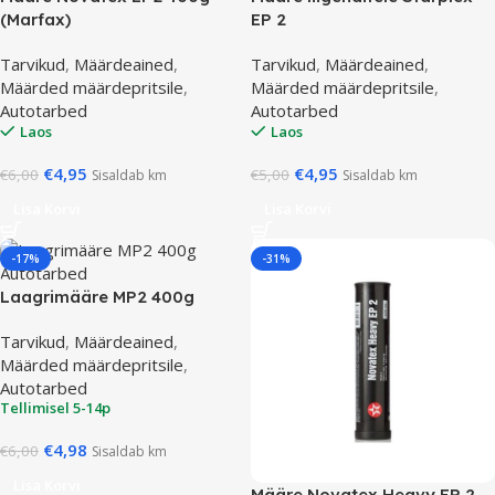
(Marfax)
EP 2
Tarvikud
,
Määrdeained
,
Tarvikud
,
Määrdeained
,
Määrded määrdepritsile
,
Määrded määrdepritsile
,
Autotarbed
Autotarbed
Laos
Laos
€
4,95
€
4,95
€
6,00
€
5,00
Sisaldab km
Sisaldab km
Lisa Korvi
Lisa Korvi
-17%
-31%
Laagrimääre MP2 400g
Tarvikud
,
Määrdeained
,
Määrded määrdepritsile
,
Autotarbed
Tellimisel 5-14p
€
4,98
€
6,00
Sisaldab km
Lisa Korvi
Määre Novatex Heavy EP 2