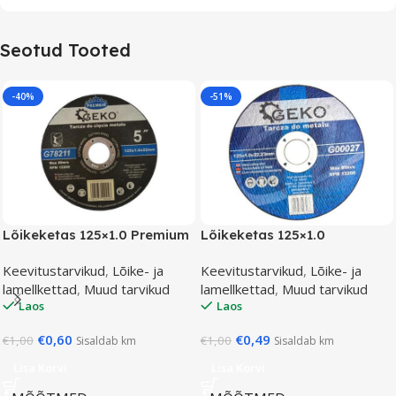
Seotud Tooted
-40%
-51%
Lõikeketas 125×1.0 Premium
Lõikeketas 125×1.0
Keevitustarvikud
,
Lõike- ja
Keevitustarvikud
,
Lõike- ja
lamellkettad
,
Muud tarvikud
lamellkettad
,
Muud tarvikud
Laos
Laos
€
0,60
€
0,49
€
1,00
€
1,00
Sisaldab km
Sisaldab km
Lisa Korvi
Lisa Korvi