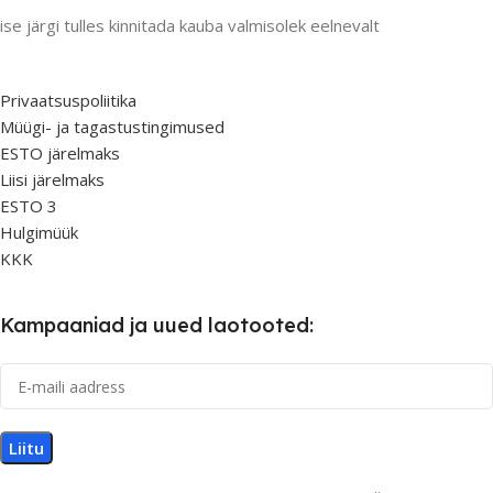
ise järgi tulles kinnitada kauba valmisolek eelnevalt
Privaatsuspoliitika
Müügi- ja tagastustingimused
ESTO järelmaks
Liisi järelmaks
ESTO 3
Hulgimüük
KKK
Kampaaniad ja uued laotooted: