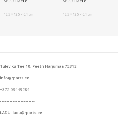
MÕÕTMED
MÕÕTMED
12,5 × 12,5 × 0,1 cm
12,5 × 12,5 × 0,1 cm
Tuleviku Tee 10, Peetri Harjumaa 75312
info@rparts.ee
+372 53449284
----------------------
LADU: ladu@rparts.ee