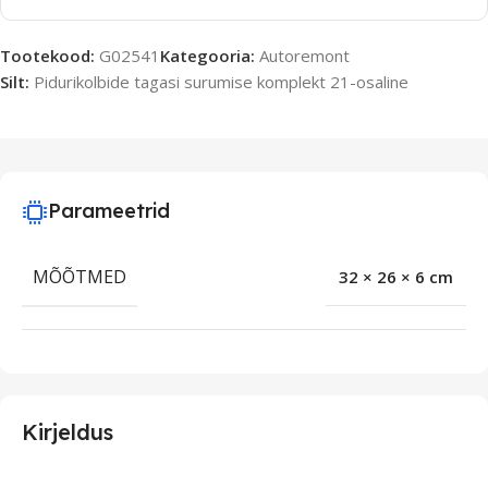
Tootekood:
G02541
Kategooria:
Autoremont
Silt:
Pidurikolbide tagasi surumise komplekt 21-osaline
Parameetrid
MÕÕTMED
32 × 26 × 6 cm
Kirjeldus