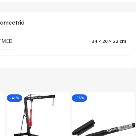
ameetrid
TMED
34 × 20 × 22 cm
-41%
-36%