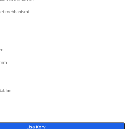
eketimehhanismi
mm
0 mm
ldab km
Lisa Korvi