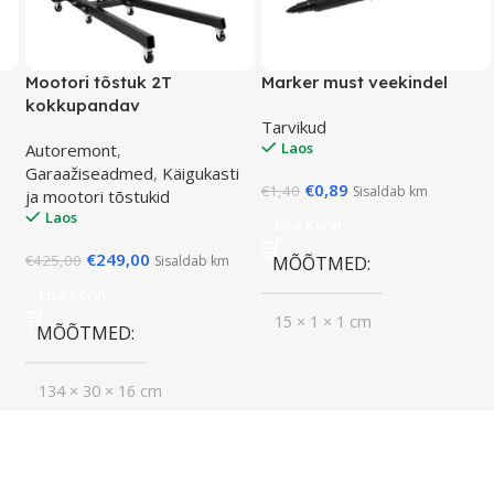
Mootori tõstuk 2T
Marker must veekindel
kokkupandav
Tarvikud
Laos
Autoremont
,
Garaažiseadmed
,
Käigukasti
€
0,89
€
1,40
Sisaldab km
ja mootori tõstukid
Laos
Lisa Korvi
€
249,00
€
425,00
Sisaldab km
MÕÕTMED
Lisa Korvi
15 × 1 × 1 cm
MÕÕTMED
134 × 30 × 16 cm