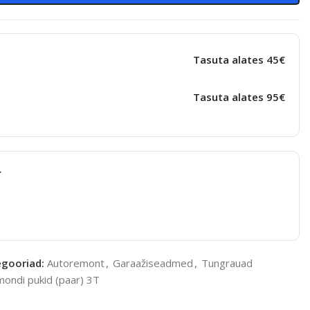
Tasuta alates 45€
Tasuta alates 95€
t
gooriad:
Autoremont
,
Garaažiseadmed
,
Tungrauad
ondi pukid (paar) 3T