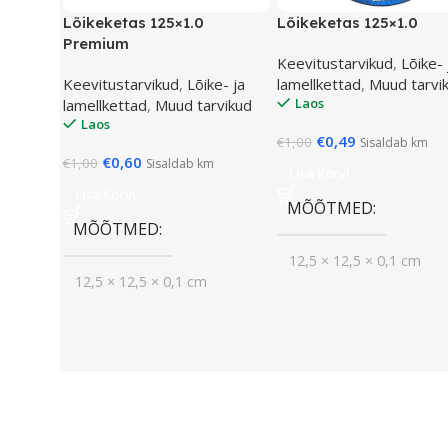
Lõikeketas 125×1.0
Lõikeketas 125×1.0
Premium
Keevitustarvikud
,
Lõike- 
Keevitustarvikud
,
Lõike- ja
lamellkettad
,
Muud tarvi
Laos
lamellkettad
,
Muud tarvikud
Laos
€
0,49
€
1,00
Sisaldab km
€
0,60
€
1,00
Sisaldab km
Lisa Korvi
Lisa Korvi
MÕÕTMED
MÕÕTMED
12,5 × 12,5 × 0,1 cm
12,5 × 12,5 × 0,1 cm