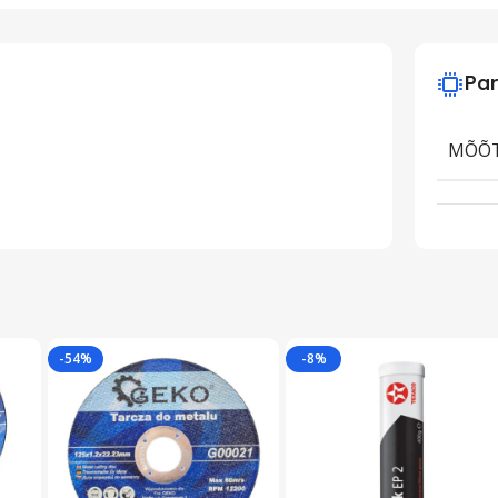
Par
MÕÕ
-54%
-8%