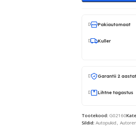
Pakiautomaat
Kuller
Garantii 2 aasta
Lihtne tagastus
Tootekood:
G02160
Kate
Sildid:
Autopukid
,
Autorem