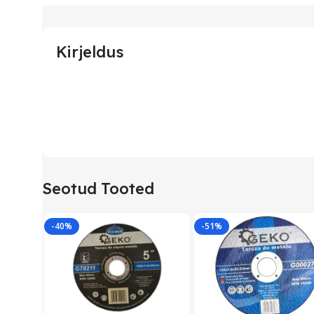
Kirjeldus
Seotud Tooted
-40%
-51%