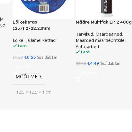
ja
Lõikeketas
Määre Multifak EP 2 400g
kud
125×1.2×22.23mm
Tarvikud
,
Määrdeained
,
Lõike- ja lamellkettad
Määrded määrdepritsile
,
Laos
Autotarbed
Laos
€
0,55
€
1,20
Sisaldab km
€
4,49
€
4,90
Sisaldab km
Lisa Korvi
Lisa Korvi
MÕÕTMED
12,5 × 12,5 × 1 cm