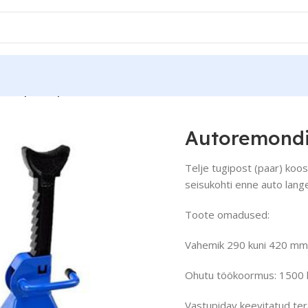
ndi pukid (paar) 3T
Autoremondi
Telje tugipost (paar) koo
seisukohti enne auto lang
Toote omadused:
Vahemik 290 kuni 420 mm
Ohutu töökoormus: 1500 kg
Vastupidav keevitatud te