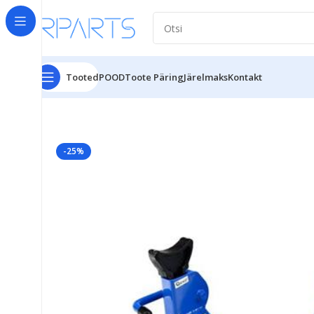
Tooted
POOD
Toote Päring
Järelmaks
Kontakt
Esileht
Tööriistad
Autoremont
Autoremont
Autoremo
-25%