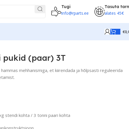
Tugi
Tasuta tar
info@rparts.ee
alates 45€
€
0,
 pukid (paar) 3T
s hammas mehhanismiga, et kiirendada ja hõlpsasti reguleerida
etamist.
 stendi kohta / 3 tonni paari kohta
raskonstruktsioon