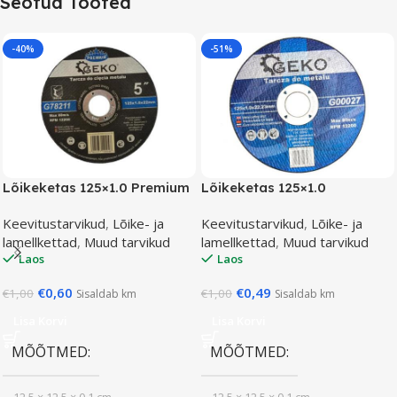
Seotud Tooted
-40%
-51%
Lõikeketas 125×1.0 Premium
Lõikeketas 125×1.0
Keevitustarvikud
,
Lõike- ja
Keevitustarvikud
,
Lõike- ja
lamellkettad
,
Muud tarvikud
lamellkettad
,
Muud tarvikud
Laos
Laos
€
0,60
€
0,49
€
1,00
€
1,00
Sisaldab km
Sisaldab km
Lisa Korvi
Lisa Korvi
MÕÕTMED
MÕÕTMED
12,5 × 12,5 × 0,1 cm
12,5 × 12,5 × 0,1 cm