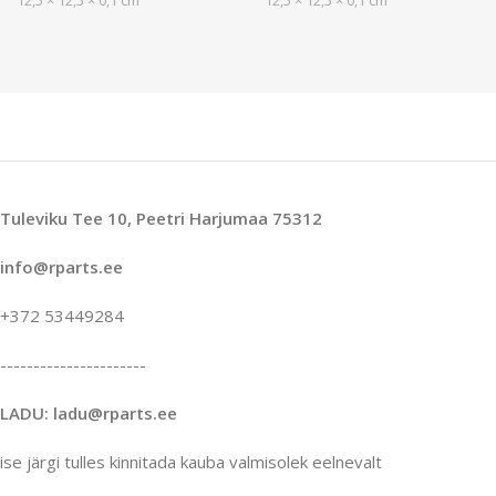
Tuleviku Tee 10, Peetri Harjumaa 75312
info@rparts.ee
+372 53449284
----------------------
LADU: ladu@rparts.ee
ise järgi tulles kinnitada kauba valmisolek eelnevalt