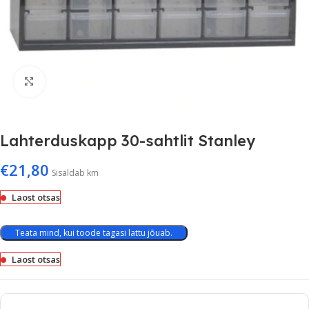
Suurenda
Lahterduskapp 30-sahtlit Stanley
€
21,80
Sisaldab km
Laost otsas
Teata mind, kui toode tagasi lattu jõuab.
Laost otsas