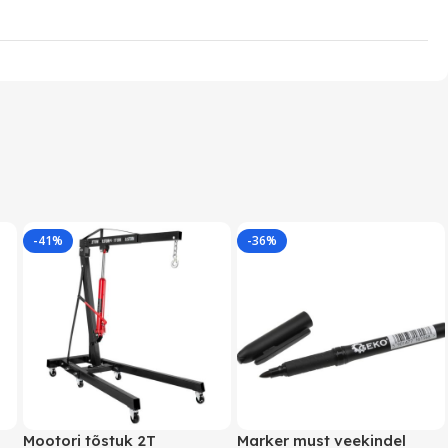
-41%
-36%
Mootori tõstuk 2T
Marker must veekindel