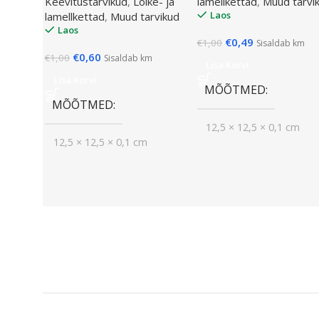
Keevitustarvikud
,
Lõike- ja
lamellkettad
,
Muud tarvi
Laos
lamellkettad
,
Muud tarvikud
Laos
€
0,49
€
1,00
Sisaldab km
€
0,60
€
1,00
Sisaldab km
Lisa Korvi
Lisa Korvi
MÕÕTMED
MÕÕTMED
12,5 × 12,5 × 0,1 cm
12,5 × 12,5 × 0,1 cm