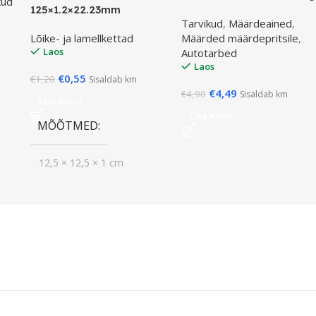
kud
125×1.2×22.23mm
Tarvikud
,
Määrdeained
,
Lõike- ja lamellkettad
Määrded määrdepritsile
,
Laos
Autotarbed
Laos
€
0,55
€
1,20
Sisaldab km
€
4,49
€
4,90
Sisaldab km
Lisa Korvi
Lisa Korvi
MÕÕTMED
12,5 × 12,5 × 1 cm