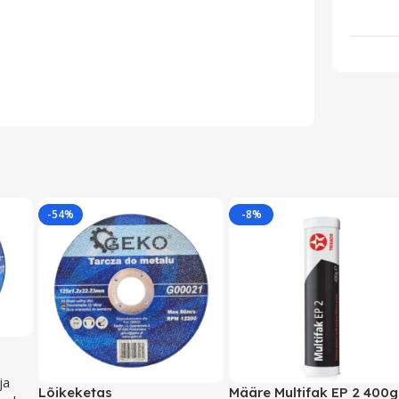
-54%
-8%
ja
Lõikeketas
Määre Multifak EP 2 400g