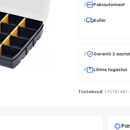
Pakiautomaat
Kuller
Garantii 2 aasta
Lihtne tagastus
Tootekood:
STST81681-
Par