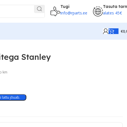
Tugi
Tasuta tar
info@rparts.ee
alates 45€
€
0,
itega Stanley
ab km
 lattu jõuab.