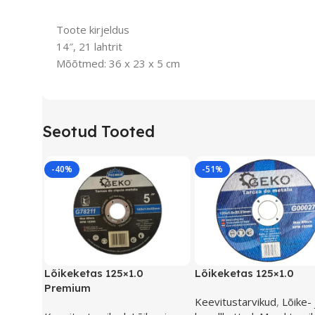
Toote kirjeldus
14″, 21 lahtrit
Mõõtmed: 36 x 23 x 5 cm
Seotud Tooted
-40%
-51%
Lõikeketas 125×1.0
Lõikeketas 125×1.0
Premium
Keevitustarvikud
,
Lõike- 