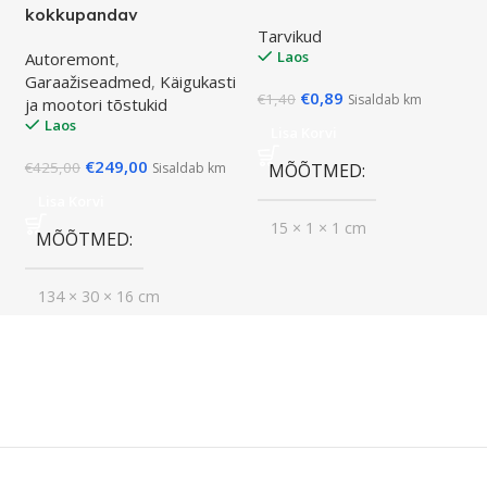
kokkupandav
Tarvikud
Laos
Autoremont
,
Garaažiseadmed
,
Käigukasti
€
0,89
€
1,40
Sisaldab km
ja mootori tõstukid
Laos
Lisa Korvi
€
249,00
€
425,00
Sisaldab km
MÕÕTMED
Lisa Korvi
15 × 1 × 1 cm
MÕÕTMED
134 × 30 × 16 cm