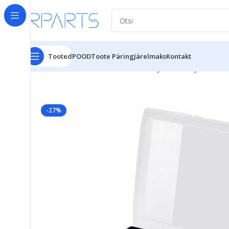
Tooted
POOD
Toote Päring
Järelmaks
Kontakt
Esileht
Tarvikud
Tööriistakohvrid ja lahterdajad
Kohve
-27%