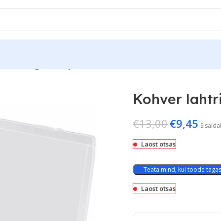
r lahtritega Stanley
Kohver lahtr
€
13,00
€
9,45
Sisald
Laost otsas
Teata mind, kui toode tagasi
Laost otsas