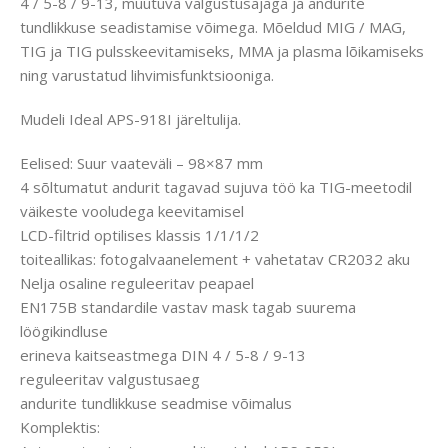
4 / 5-8 / 9-13, muutuva valgustusajaga ja andurite
tundlikkuse seadistamise võimega. Mõeldud MIG / MAG,
TIG ja TIG pulsskeevitamiseks, MMA ja plasma lõikamiseks
ning varustatud lihvimisfunktsiooniga.
Mudeli Ideal APS-918I järeltulija.
Eelised: Suur vaateväli – 98×87 mm
4 sõltumatut andurit tagavad sujuva töö ka TIG-meetodil
väikeste vooludega keevitamisel
LCD-filtrid optilises klassis 1/1/1/2
toiteallikas: fotogalvaanelement + vahetatav CR2032 aku
Nelja osaline reguleeritav peapael
EN175B standardile vastav mask tagab suurema
löögikindluse
erineva kaitseastmega DIN 4 / 5-8 / 9-13
reguleeritav valgustusaeg
andurite tundlikkuse seadmise võimalus
Komplektis: