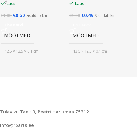
Laos
Laos
€
0,60
€
0,49
€
1,00
€
1,00
Sisaldab km
Sisaldab km
Lisa Korvi
Lisa Korvi
MÕÕTMED
MÕÕTMED
12,5 × 12,5 × 0,1 cm
12,5 × 12,5 × 0,1 cm
Tuleviku Tee 10, Peetri Harjumaa 75312
info@rparts.ee