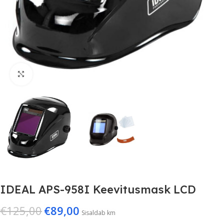
Suurenda
IDEAL APS-958I Keevitusmask LCD
€
125,00
€
89,00
Sisaldab km