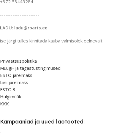
+372 53449284
----------------------
LADU: ladu@rparts.ee
ise järgi tulles kinnitada kauba valmisolek eelnevalt
Privaatsuspoliitika
Müügi- ja tagastustingimused
ESTO järelmaks
Liisi järelmaks
ESTO 3
Hulgimüük
KKK
Kampaaniad ja uued laotooted: