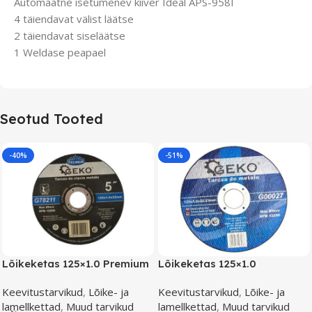
Automaatne isetumenev kiiver Ideal APS-958I
4 täiendavat välist läätse
2 täiendavat siseläätse
1 Weldase peapael
Seotud Tooted
-40%
-51%
Lõikeketas 125×1.0 Premium
Lõikeketas 125×1.0
Keevitustarvikud
,
Lõike- ja
Keevitustarvikud
,
Lõike- ja
lamellkettad
,
Muud tarvikud
lamellkettad
,
Muud tarvikud