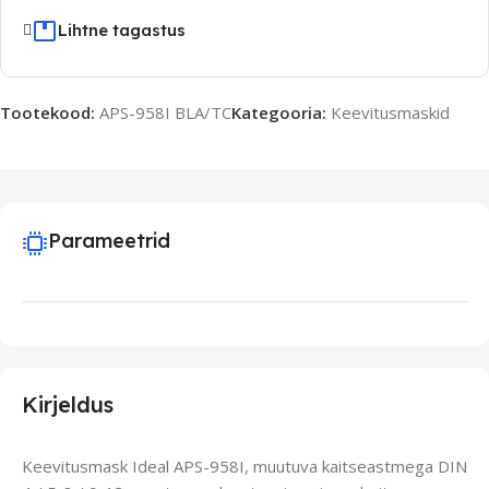
Lihtne tagastus
Tootekood:
APS-958I BLA/TC
Kategooria:
Keevitusmaskid
Parameetrid
Kirjeldus
Keevitusmask Ideal APS-958I, muutuva kaitseastmega DIN