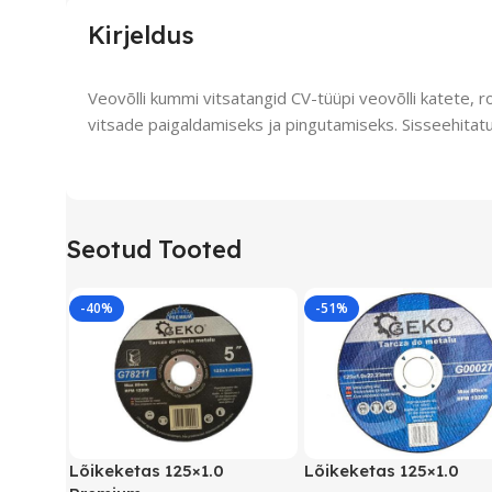
Kirjeldus
Veovõlli kummi vitsatangid CV-tüüpi veovõlli katete,
vitsade paigaldamiseks ja pingutamiseks. Sisseehitatud
Seotud Tooted
-40%
-51%
Lõikeketas 125×1.0
Lõikeketas 125×1.0