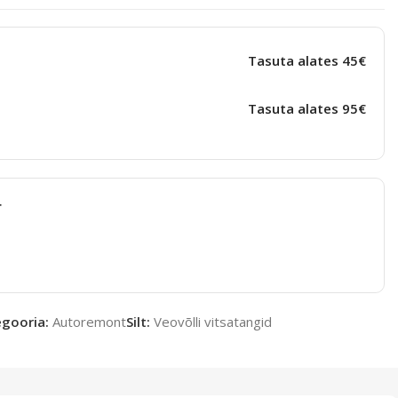
Tasuta alates 45€
Tasuta alates 95€
t
gooria:
Autoremont
Silt:
Veovõlli vitsatangid