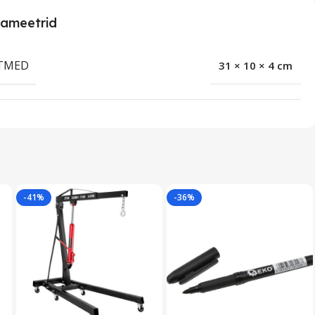
ameetrid
TMED
31 × 10 × 4 cm
-41%
-36%