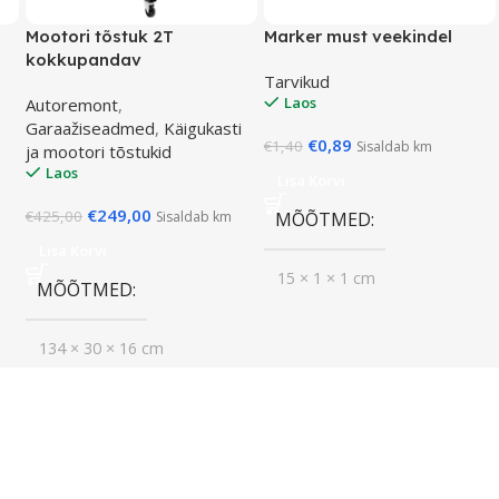
Mootori tõstuk 2T
Marker must veekindel
kokkupandav
Tarvikud
Laos
Autoremont
,
Garaažiseadmed
,
Käigukasti
€
0,89
€
1,40
Sisaldab km
ja mootori tõstukid
Laos
Lisa Korvi
€
249,00
€
425,00
Sisaldab km
MÕÕTMED
Lisa Korvi
15 × 1 × 1 cm
MÕÕTMED
134 × 30 × 16 cm