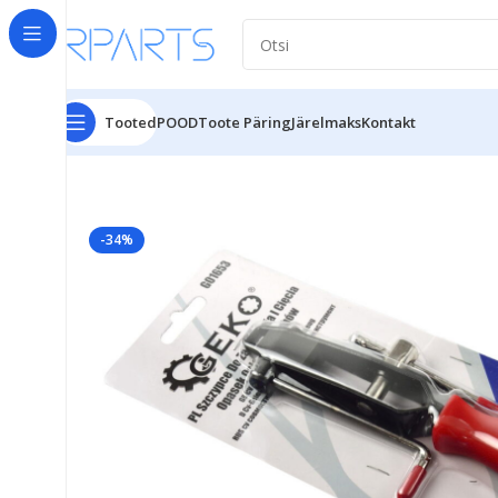
Tooted
POOD
Toote Päring
Järelmaks
Kontakt
Esileht
Tööriistad
Autoremont
Autoremont
Veovõlli 
-34%