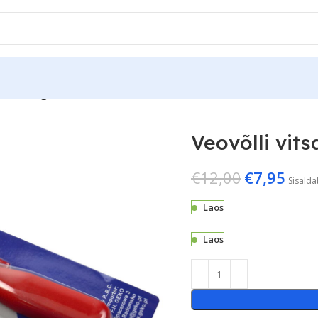
vitsatangid
Veovõlli vit
€
12,00
€
7,95
Sisald
Laos
Laos