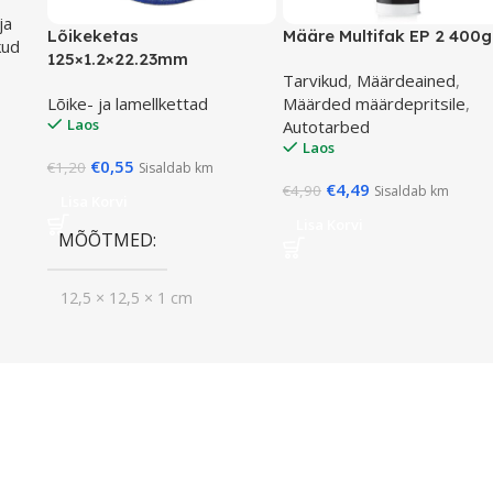
ja
Lõikeketas
Määre Multifak EP 2 400g
kud
125×1.2×22.23mm
Tarvikud
,
Määrdeained
,
Lõike- ja lamellkettad
Määrded määrdepritsile
,
Laos
Autotarbed
Laos
€
0,55
€
1,20
Sisaldab km
€
4,49
€
4,90
Sisaldab km
Lisa Korvi
Lisa Korvi
MÕÕTMED
12,5 × 12,5 × 1 cm