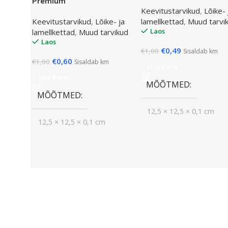
Premium
Keevitustarvikud
,
Lõike- 
Keevitustarvikud
,
Lõike- ja
lamellkettad
,
Muud tarvi
Laos
lamellkettad
,
Muud tarvikud
Laos
€
0,49
€
1,00
Sisaldab km
€
0,60
€
1,00
Sisaldab km
Lisa Korvi
Lisa Korvi
MÕÕTMED
MÕÕTMED
12,5 × 12,5 × 0,1 cm
12,5 × 12,5 × 0,1 cm