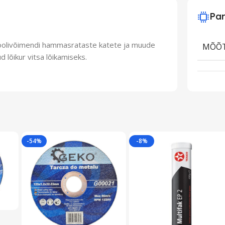
Par
 roolivõimendi hammasrataste katete ja muude
MÕÕ
 lõikur vitsa lõikamiseks.
-54%
-8%