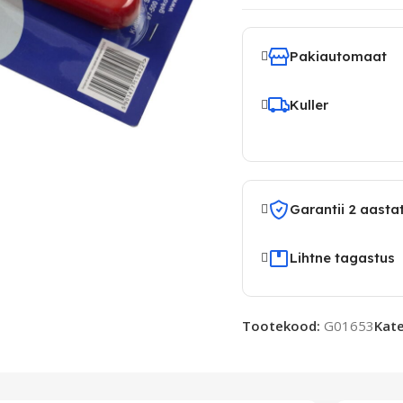
Pakiautomaat
Kuller
Garantii 2 aasta
Lihtne tagastus
Tootekood:
G01653
Kate