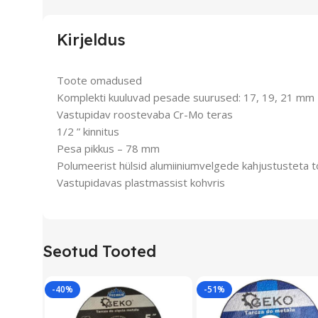
Kirjeldus
Toote omadused
Komplekti kuuluvad pesade suurused: 17, 19, 21 mm
Vastupidav roostevaba Cr-Mo teras
1/2 ” kinnitus
Pesa pikkus – 78 mm
Polumeerist hülsid alumiiniumvelgede kahjustusteta 
Vastupidavas plastmassist kohvris
Seotud Tooted
-40%
-51%