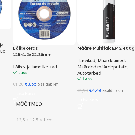
ja
Lõikeketas
Määre Multifak EP 2 400g
kud
125×1.2×22.23mm
Tarvikud
,
Määrdeained
,
Lõike- ja lamellkettad
Määrded määrdepritsile
,
Laos
Autotarbed
Laos
€
0,55
€
1,20
Sisaldab km
€
4,49
€
4,90
Sisaldab km
Lisa Korvi
Lisa Korvi
MÕÕTMED
12,5 × 12,5 × 1 cm