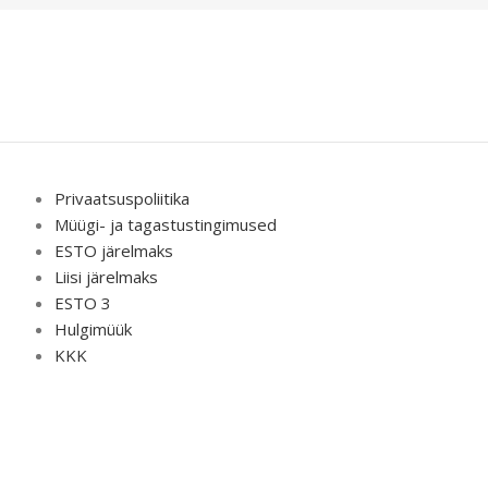
Privaatsuspoliitika
Müügi- ja tagastustingimused
ESTO järelmaks
Liisi järelmaks
ESTO 3
Hulgimüük
KKK