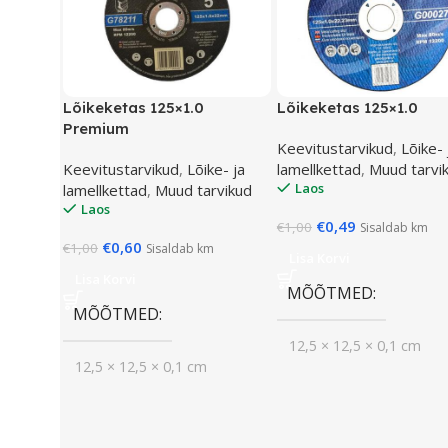
Lõikeketas 125×1.0
Lõikeketas 125×1.0
Premium
Keevitustarvikud
,
Lõike- 
Keevitustarvikud
,
Lõike- ja
lamellkettad
,
Muud tarvi
Laos
lamellkettad
,
Muud tarvikud
Laos
€
0,49
€
1,00
Sisaldab km
€
0,60
€
1,00
Sisaldab km
Lisa Korvi
Lisa Korvi
MÕÕTMED
MÕÕTMED
12,5 × 12,5 × 0,1 cm
12,5 × 12,5 × 0,1 cm