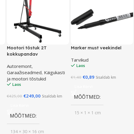
Mootori tõstuk 2T
Marker must veekindel
kokkupandav
Tarvikud
Laos
Autoremont
,
Garaažiseadmed
,
Käigukasti
€
0,89
€
1,40
Sisaldab km
ja mootori tõstukid
Laos
Lisa Korvi
€
249,00
€
425,00
Sisaldab km
MÕÕTMED
Lisa Korvi
15 × 1 × 1 cm
MÕÕTMED
134 × 30 × 16 cm