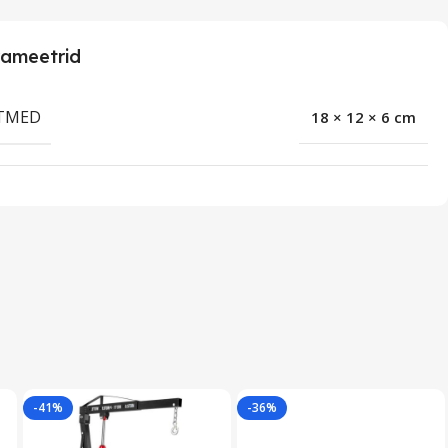
ameetrid
TMED
18 × 12 × 6 cm
-41%
-36%