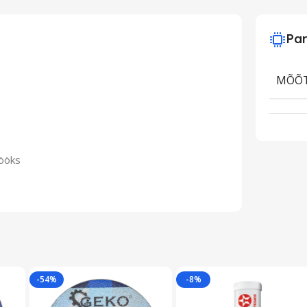
Par
MÕÕ
tööks
-54%
-8%