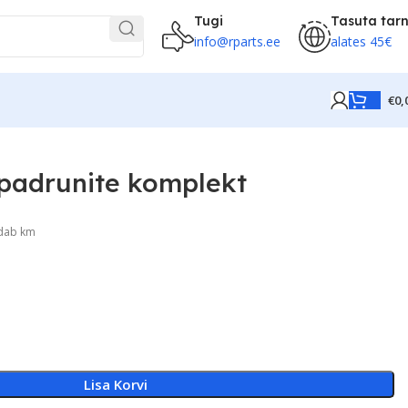
Tugi
Tasuta tar
info@rparts.ee
alates 45€
€
0,
 padrunite komplekt
ldab km
Lisa Korvi