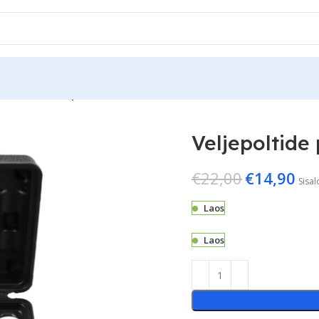
 padrunite komplekt
Veljepoltide
€
22,00
€
14,90
Sisa
Laos
Laos