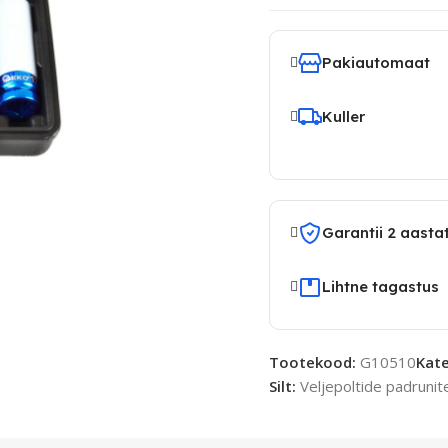
Pakiautomaat
Kuller
Garantii 2 aasta
Lihtne tagastus
Tootekood:
G10510
Kate
Silt:
Veljepoltide padruni