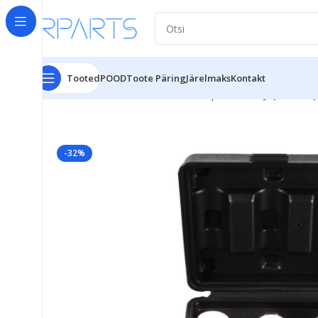
Tooted
POOD
Toote Päring
Järelmaks
Kontakt
Esileht
Tööriistad
Võtmete komplektid
Veljepoltide
-32%