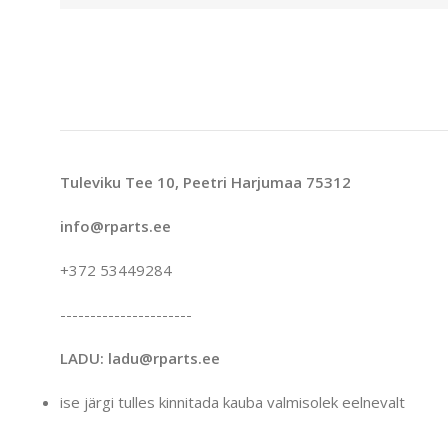
Tuleviku Tee 10, Peetri Harjumaa 75312
info@rparts.ee
+372 53449284
----------------------
LADU: ladu@rparts.ee
ise järgi tulles kinnitada kauba valmisolek eelnevalt