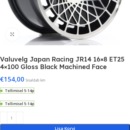
Suurenda
Valuvelg Japan Racing JR14 16×8 ET25
4×100 Gloss Black Machined Face
€
154,00
Sisaldab km
Tellimisel 5-14p
Tellimisel 5-14p
Lisa Korvi