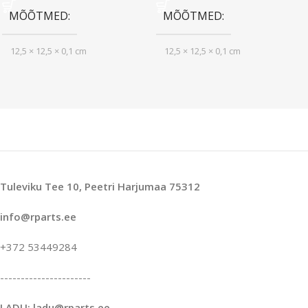
MÕÕTMED
MÕÕTMED
12,5 × 12,5 × 0,1 cm
12,5 × 12,5 × 0,1 cm
Tuleviku Tee 10, Peetri Harjumaa 75312
info@rparts.ee
+372 53449284
----------------------
LADU: ladu@rparts.ee