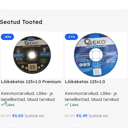
Seotud Tooted
-40%
-51%
Lõikeketas 125×1.0 Premium
Lõikeketas 125×1.0
Keevitustarvikud
,
Lõike- ja
Keevitustarvikud
,
Lõike- ja
lamellkettad
,
Muud tarvikud
lamellkettad
,
Muud tarvikud
Laos
Laos
€
0,60
€
0,49
€
1,00
€
1,00
Sisaldab km
Sisaldab km
Lisa Korvi
Lisa Korvi