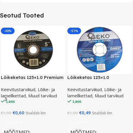
Seotud Tooted
-40%
-51%
Lõikeketas 125×1.0 Premium
Lõikeketas 125×1.0
Keevitustarvikud
,
Lõike- ja
Keevitustarvikud
,
Lõike- ja
lamellkettad
,
Muud tarvikud
lamellkettad
,
Muud tarvikud
Laos
Laos
€
0,60
€
0,49
€
1,00
€
1,00
Sisaldab km
Sisaldab km
Lisa Korvi
Lisa Korvi
MÕÕTMED
MÕÕTMED