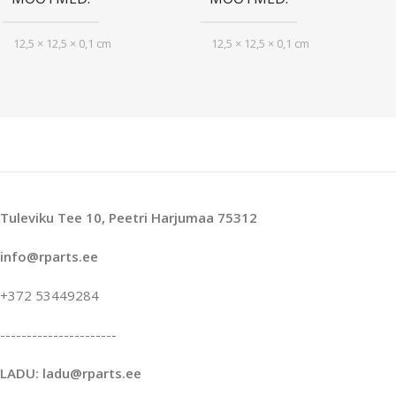
12,5 × 12,5 × 0,1 cm
12,5 × 12,5 × 0,1 cm
Tuleviku Tee 10, Peetri Harjumaa 75312
info@rparts.ee
+372 53449284
----------------------
LADU: ladu@rparts.ee