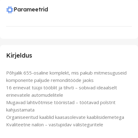
Parameetrid
Kirjeldus
Põhjalik 655-osaline komplekt, mis pakub mitmesuguseid
komponente paljude remonditööde jaoks
16 erinevat tüüpi tööblit ja tihvti – sobivad ideaalselt
erinevatele automudelitele
Mugavad lahtivõtmise tööriistad – töötavad polstrit
kahjustamata
Organiseeritud kaablid kaasasolevate kaablisidemetega
Kvaliteetne nailon – vastupidav välisteguritele