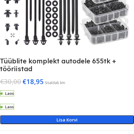
Suurenda
Tüüblite komplekt autodele 655tk +
tööriistad
€
30,00
€
18,95
Sisaldab km
Laos
Laos
Lisa Korvi