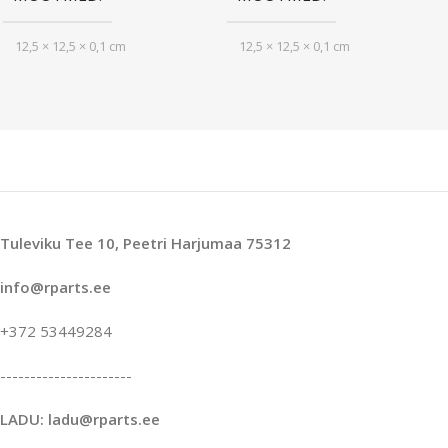
12,5 × 12,5 × 0,1 cm
12,5 × 12,5 × 0,1 cm
Tuleviku Tee 10, Peetri Harjumaa 75312
info@rparts.ee
+372 53449284
----------------------
LADU: ladu@rparts.ee