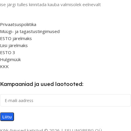
ise järgi tulles kinnitada kauba valmisolek eelnevalt
Privaatsuspoliitika
Müügi- ja tagastustingimused
ESTO järelmaks
Liisi järelmaks
ESTO 3
Hulgimüük
KKK
Kampaaniad ja uued laotooted:
Kõik õigused kaitstud © 2026 | SELLINGBERG OÜ