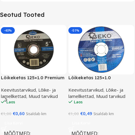
Seotud Tooted
-40%
-51%
Lõikeketas 125×1.0 Premium
Lõikeketas 125×1.0
Keevitustarvikud
,
Lõike- ja
Keevitustarvikud
,
Lõike- ja
lamellkettad
,
Muud tarvikud
lamellkettad
,
Muud tarvikud
Laos
Laos
€
0,60
€
0,49
€
1,00
€
1,00
Sisaldab km
Sisaldab km
Lisa Korvi
Lisa Korvi
MÕÕTMED
MÕÕTMED