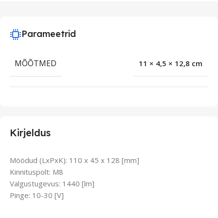
Parameetrid
MÕÕTMED
11 × 4,5 × 12,8 cm
Kirjeldus
Möödud (LxPxK): 110 x 45 x 128 [mm]
Kinnituspolt: M8
Valgustugevus: 1440 [lm]
Pinge: 10-30 [V]