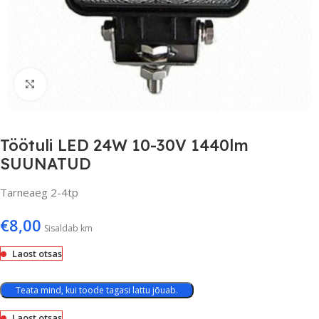
Suurenda
Töötuli LED 24W 10-30V 1440lm
SUUNATUD
Tarneaeg 2-4tp
€
8,00
Sisaldab km
Laost otsas
Teata mind, kui toode tagasi lattu jõuab.
Laost otsas