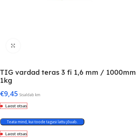
Suurenda
TIG vardad teras 3 fi 1,6 mm / 1000mm
1kg
€
9,45
Sisaldab km
Laost otsas
Teata mind, kui toode tagasi lattu jõuab.
Laost otsas