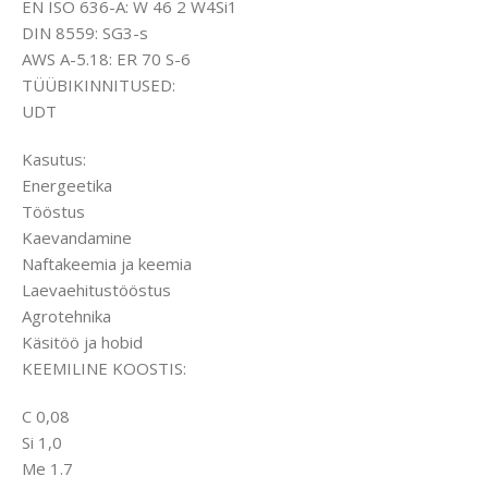
EN ISO 636-A: W 46 2 W4Si1
DIN 8559: SG3-s
AWS A-5.18: ER 70 S-6
TÜÜBIKINNITUSED:
UDT
Kasutus:
Energeetika
Tööstus
Kaevandamine
Naftakeemia ja keemia
Laevaehitustööstus
Agrotehnika
Käsitöö ja hobid
KEEMILINE KOOSTIS:
C 0,08
Si 1,0
Me 1.7