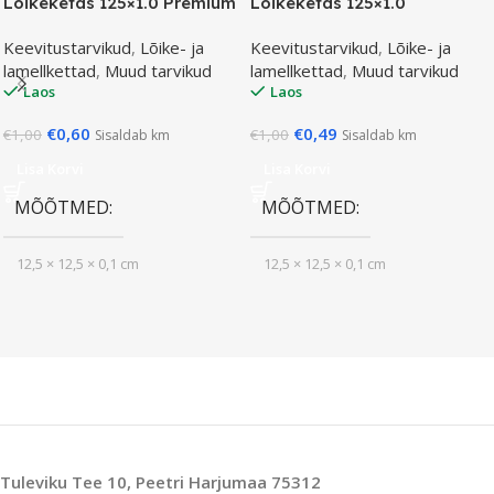
Lõikeketas 125×1.0 Premium
Lõikeketas 125×1.0
Keevitustarvikud
,
Lõike- ja
Keevitustarvikud
,
Lõike- ja
lamellkettad
,
Muud tarvikud
lamellkettad
,
Muud tarvikud
Laos
Laos
€
0,60
€
0,49
€
1,00
€
1,00
Sisaldab km
Sisaldab km
Lisa Korvi
Lisa Korvi
MÕÕTMED
MÕÕTMED
12,5 × 12,5 × 0,1 cm
12,5 × 12,5 × 0,1 cm
Tuleviku Tee 10, Peetri Harjumaa 75312