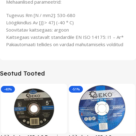
Mehaanilised parameetrid:
Tugevus Rm [N / mm2]: 530-680
Löögikindlus Av [J]:> 47J (-40 ° C)
Soovitatav kaitsegaas: argoon
Kaitsegaas vastavalt standardile EN ISO 14175: I1 – Ar*
Pakiautomaati tellides on vardad mahutamiseks volditud
Seotud Tooted
-40%
-51%