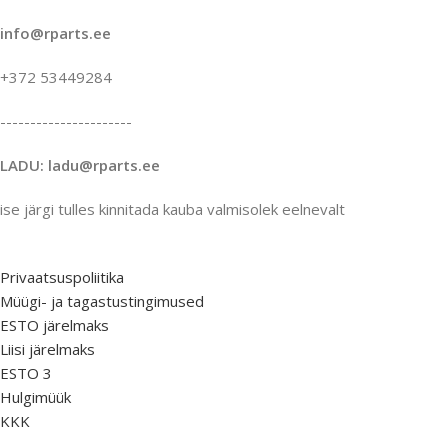
info@rparts.ee
+372 53449284
----------------------
LADU: ladu@rparts.ee
ise järgi tulles kinnitada kauba valmisolek eelnevalt
Privaatsuspoliitika
Müügi- ja tagastustingimused
ESTO järelmaks
Liisi järelmaks
ESTO 3
Hulgimüük
KKK