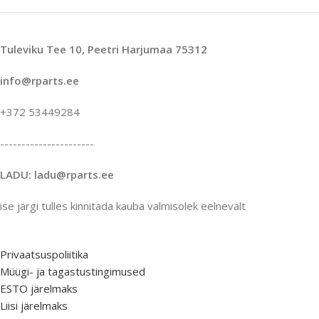
Tuleviku Tee 10, Peetri Harjumaa 75312
info@rparts.ee
+372 53449284
----------------------
LADU: ladu@rparts.ee
ise järgi tulles kinnitada kauba valmisolek eelnevalt
Privaatsuspoliitika
Müügi- ja tagastustingimused
ESTO järelmaks
Liisi järelmaks