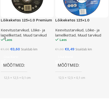
Lõikeketas 125×1.0 Premium
Lõikeketas 125×1.0
Keevitustarvikud
,
Lõike- ja
Keevitustarvikud
,
Lõike- ja
lamellkettad
,
Muud tarvikud
lamellkettad
,
Muud tarvikud
Laos
Laos
€
0,60
€
0,49
€
1,00
€
1,00
Sisaldab km
Sisaldab km
Lisa Korvi
Lisa Korvi
MÕÕTMED
MÕÕTMED
12,5 × 12,5 × 0,1 cm
12,5 × 12,5 × 0,1 cm