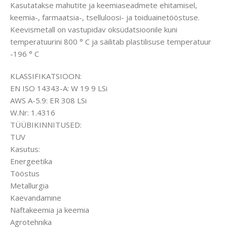
Kasutatakse mahutite ja keemiaseadmete ehitamisel,
keemia-, farmaatsia-, tselluloosi- ja toiduainetööstuse.
Keevismetall on vastupidav oksüdatsioonile kuni
temperatuurini 800 ° C ja säilitab plastilisuse temperatuur
-196 ° C
KLASSIFIKATSIOON:
EN ISO 14343-A: W 19 9 LSi
AWS A-5.9: ER 308 LSi
W.Nr: 1.4316
TÜÜBIKINNITUSED:
TUV
Kasutus:
Energeetika
Tööstus
Metallurgia
Kaevandamine
Naftakeemia ja keemia
Agrotehnika