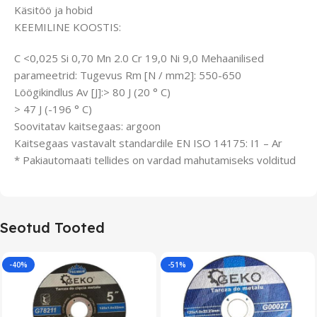
Käsitöö ja hobid
KEEMILINE KOOSTIS:
C <0,025 Si 0,70 Mn 2.0 Cr 19,0 Ni 9,0 Mehaanilised
parameetrid: Tugevus Rm [N / mm2]: 550-650
Löögikindlus Av [J]:> 80 J (20 ° C)
> 47 J (-196 ° C)
Soovitatav kaitsegaas: argoon
Kaitsegaas vastavalt standardile EN ISO 14175: I1 – Ar
* Pakiautomaati tellides on vardad mahutamiseks volditud
Seotud Tooted
-40%
-51%