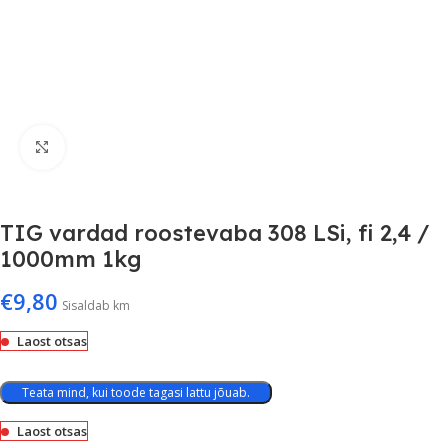
Suurenda
TIG vardad roostevaba 308 LSi, fi 2,4 /
1000mm 1kg
€
9,80
Sisaldab km
Laost otsas
Teata mind, kui toode tagasi lattu jõuab.
Laost otsas