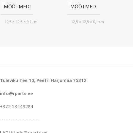
MÕÕTMED
MÕÕTMED
12,5 × 12,5 × 0,1 cm
12,5 × 12,5 × 0,1 cm
Tuleviku Tee 10, Peetri Harjumaa 75312
info@rparts.ee
+372 53449284
----------------------
LADU: ladu@rparts.ee