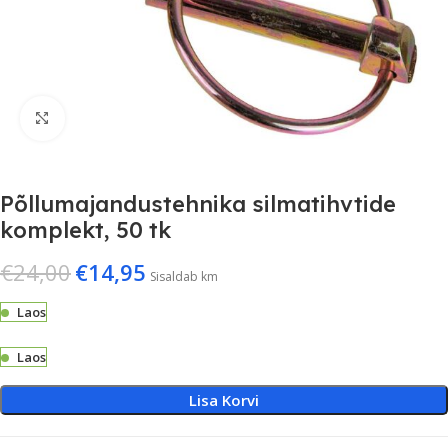
Suurenda
Põllumajandustehnika silmatihvtide
komplekt, 50 tk
€
24,00
€
14,95
Sisaldab km
Laos
Laos
Lisa Korvi