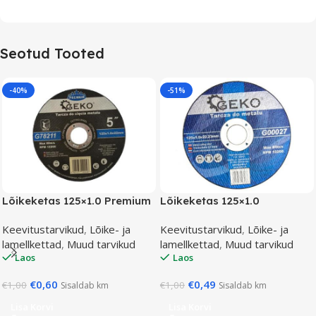
Seotud Tooted
-40%
-51%
Lõikeketas 125×1.0 Premium
Lõikeketas 125×1.0
Keevitustarvikud
,
Lõike- ja
Keevitustarvikud
,
Lõike- ja
lamellkettad
,
Muud tarvikud
lamellkettad
,
Muud tarvikud
Laos
Laos
€
0,60
€
0,49
€
1,00
€
1,00
Sisaldab km
Sisaldab km
Lisa Korvi
Lisa Korvi