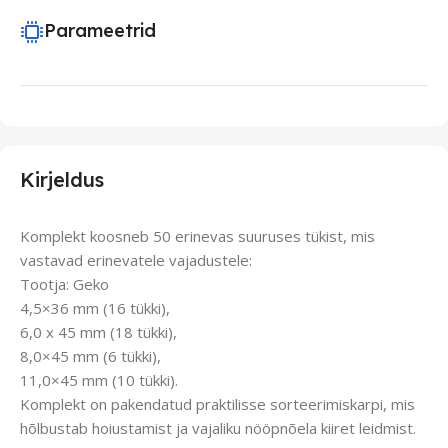
Parameetrid
Kirjeldus
Komplekt koosneb 50 erinevas suuruses tükist, mis
vastavad erinevatele vajadustele:
Tootja: Geko
4,5×36 mm (16 tükki),
6,0 x 45 mm (18 tükki),
8,0×45 mm (6 tükki),
11,0×45 mm (10 tükki).
Komplekt on pakendatud praktilisse sorteerimiskarpi, mis
hõlbustab hoiustamist ja vajaliku nööpnõela kiiret leidmist.