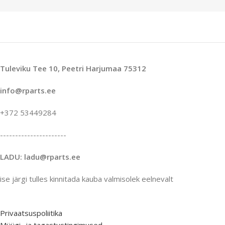
Tuleviku Tee 10, Peetri Harjumaa 75312
info@rparts.ee
+372 53449284
----------------------
LADU: ladu@rparts.ee
ise järgi tulles kinnitada kauba valmisolek eelnevalt
Privaatsuspoliitika