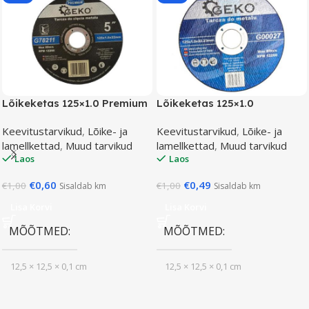
Lõikeketas 125×1.0 Premium
Lõikeketas 125×1.0
Keevitustarvikud
,
Lõike- ja
Keevitustarvikud
,
Lõike- ja
lamellkettad
,
Muud tarvikud
lamellkettad
,
Muud tarvikud
Laos
Laos
€
0,60
€
0,49
€
1,00
€
1,00
Sisaldab km
Sisaldab km
Lisa Korvi
Lisa Korvi
MÕÕTMED
MÕÕTMED
12,5 × 12,5 × 0,1 cm
12,5 × 12,5 × 0,1 cm