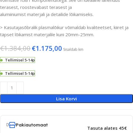
terasest, roostevabast terasest ja
alumiiniumist materjali ja detailide lõikamiseks.
> Kasutajasõbralik plasmalõikur võimaldab kvaliteetset, kiiret ja
täpset lõikamist materjalile kuni 20mm-25mm.
€
1.384,00
€
1.175,00
Sisaldab km
Tellimisel 5-14p
Tellimisel 5-14p
Lisa Korvi
Pakiautomaat
Tasuta alates 45€