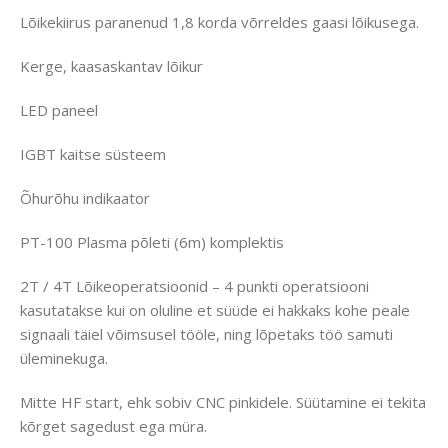
Lõikekiirus paranenud 1,8 korda võrreldes gaasi lõikusega.
Kerge, kaasaskantav lõikur
LED paneel
IGBT kaitse süsteem
Õhurõhu indikaator
PT-100 Plasma põleti (6m) komplektis
2T / 4T Lõikeoperatsioonid – 4 punkti operatsiooni
kasutatakse kui on oluline et süüde ei hakkaks kohe peale
signaali täiel võimsusel tööle, ning lõpetaks töö samuti
üleminekuga.
Mitte HF start, ehk sobiv CNC pinkidele. Süütamine ei tekita
kõrget sagedust ega müra.