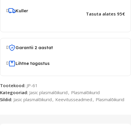
Kuller
Tasuta alates 95€
Garantii 2 aastat
Lihtne tagastus
Tootekood:
JP-61
Kategooriad:
Jasic plasmalõikurid
,
Plasmalõikurid
Sildid:
Jasic plasmalõikurid
,
Keevitusseadmed
,
Plasmalõikurid