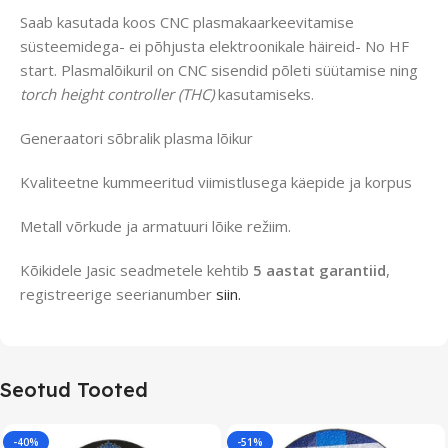
Saab kasutada koos CNC plasmakaarkeevitamise
süsteemidega- ei põhjusta elektroonikale häireid- No HF
start. Plasmalõikuril on CNC sisendid põleti süütamise ning
torch height controller (THC)
kasutamiseks.
Generaatori sõbralik plasma lõikur
Kvaliteetne kummeeritud viimistlusega käepide ja korpus
Metall võrkude ja armatuuri lõike režiim.
Kõikidele Jasic seadmetele kehtib
5 aastat garantiid
,
registreerige seerianumber
siin.
Seotud Tooted
-40%
-51%