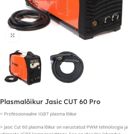
Suurenda
Plasmalõikur Jasic CUT 60 Pro
> Professionaalne IGBT plasma lõikur
> Jasic Cut 60 plasma lõikur on varustatud PWM tehnoloogia ja
võimsate IGBT komponenditega. See on ideaalne lahendus