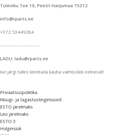
Tuleviku Tee 10, Peetri Harjumaa 75312
info@rparts.ee
+372 53449284
----------------------
LADU: ladu@rparts.ee
ise järgi tulles kinnitada kauba valmisolek eelnevalt
Privaatsuspoliitika
Müügi- ja tagastustingimused
ESTO järelmaks
Liisi järelmaks
ESTO 3
Hulgimüük