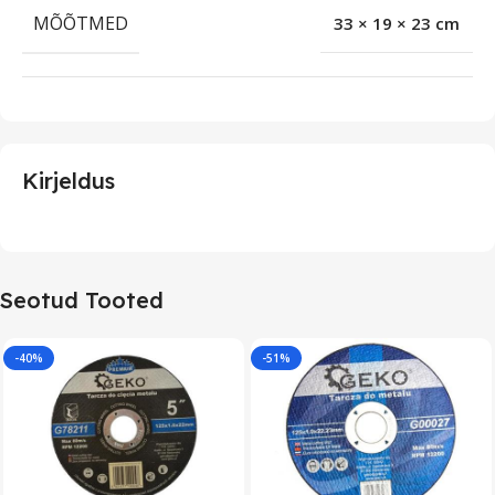
MÕÕTMED
33 × 19 × 23 cm
Kirjeldus
Seotud Tooted
-40%
-51%