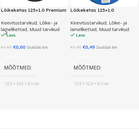
Lõikeketas 125×1.0 Premium
Lõikeketas 125×1.0
Keevitustarvikud
,
Lõike- ja
Keevitustarvikud
,
Lõike- ja
lamellkettad
,
Muud tarvikud
lamellkettad
,
Muud tarvikud
Laos
Laos
€
0,60
€
0,49
€
1,00
€
1,00
Sisaldab km
Sisaldab km
Lisa Korvi
Lisa Korvi
MÕÕTMED
MÕÕTMED
12,5 × 12,5 × 0,1 cm
12,5 × 12,5 × 0,1 cm