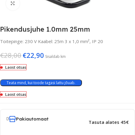
Suurenda
Pikendusjuhe 1.0mm 25mm
Toitepinge: 230 V Kaabel: 25m 3 x 1,0 mm², IP 20
€
28,00
€
22,90
Sisaldab km
Laost otsas
Teata mind, kui toode tagasi lattu jõuab.
Laost otsas
Pakiautomaat
Tasuta alates 45€