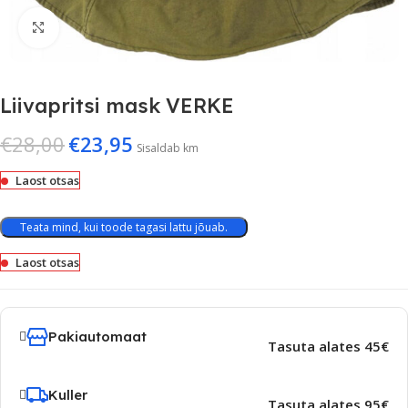
Suurenda
Liivapritsi mask VERKE
€
28,00
€
23,95
Sisaldab km
Laost otsas
Teata mind, kui toode tagasi lattu jõuab.
Laost otsas
Pakiautomaat
Tasuta alates 45€
Kuller
Tasuta alates 95€