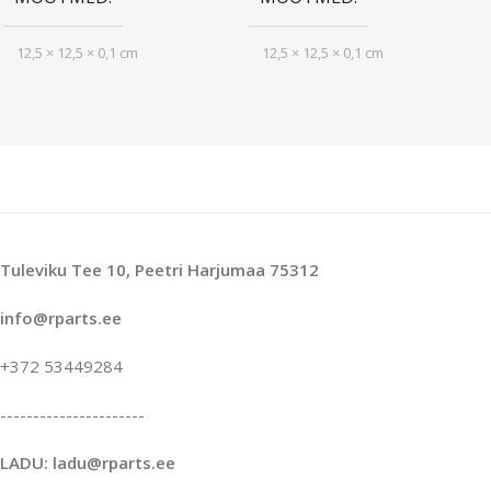
12,5 × 12,5 × 0,1 cm
12,5 × 12,5 × 0,1 cm
Tuleviku Tee 10, Peetri Harjumaa 75312
info@rparts.ee
+372 53449284
----------------------
LADU: ladu@rparts.ee