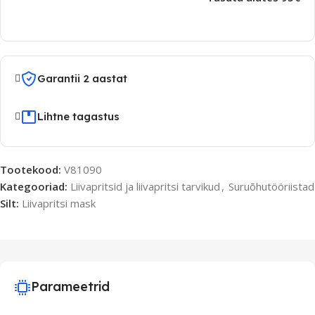
Garantii 2 aastat
Lihtne tagastus
Tootekood:
V81090
Kategooriad:
Liivapritsid ja liivapritsi tarvikud
,
Suruõhutööriistad
Silt:
Liivapritsi mask
Parameetrid