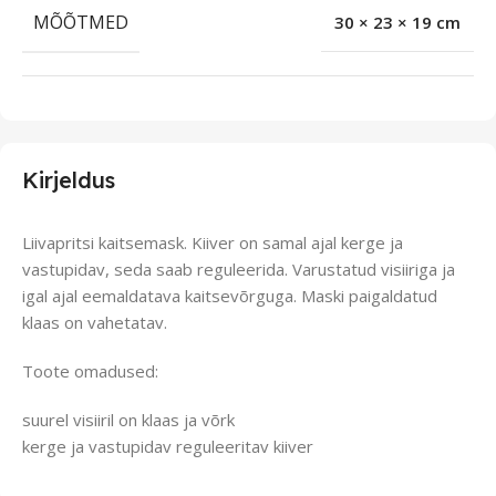
MÕÕTMED
30 × 23 × 19 cm
Kirjeldus
Liivapritsi kaitsemask. Kiiver on samal ajal kerge ja
vastupidav, seda saab reguleerida. Varustatud visiiriga ja
igal ajal eemaldatava kaitsevõrguga. Maski paigaldatud
klaas on vahetatav.
Toote omadused:
suurel visiiril on klaas ja võrk
kerge ja vastupidav reguleeritav kiiver