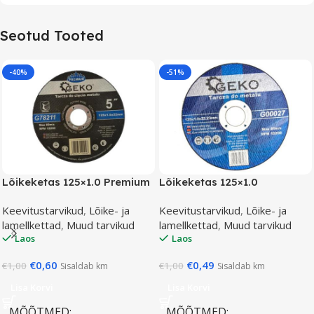
Seotud Tooted
-40%
-51%
Lõikeketas 125×1.0 Premium
Lõikeketas 125×1.0
Keevitustarvikud
,
Lõike- ja
Keevitustarvikud
,
Lõike- ja
lamellkettad
,
Muud tarvikud
lamellkettad
,
Muud tarvikud
Laos
Laos
€
0,60
€
0,49
€
1,00
€
1,00
Sisaldab km
Sisaldab km
Lisa Korvi
Lisa Korvi
MÕÕTMED
MÕÕTMED