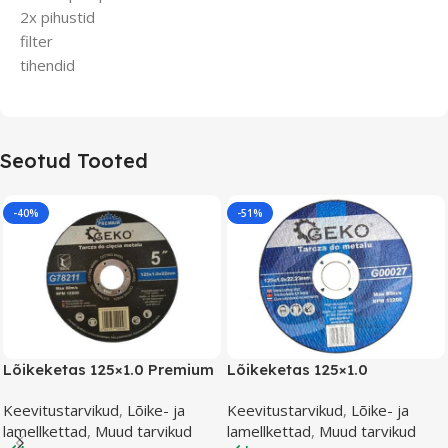
2x pihustid
filter
tihendid
Seotud Tooted
-40%
-51%
Lõikeketas 125×1.0 Premium
Lõikeketas 125×1.0
Keevitustarvikud
,
Lõike- ja
Keevitustarvikud
,
Lõike- ja
lamellkettad
,
Muud tarvikud
lamellkettad
,
Muud tarvikud