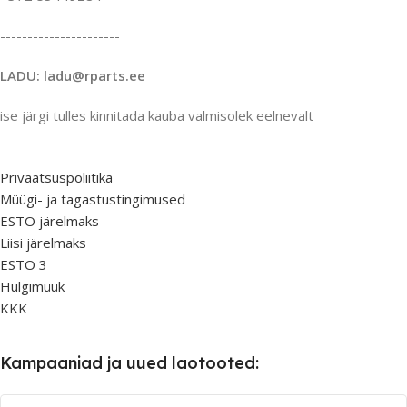
----------------------
LADU: ladu@rparts.ee
ise järgi tulles kinnitada kauba valmisolek eelnevalt
Privaatsuspoliitika
Müügi- ja tagastustingimused
ESTO järelmaks
Liisi järelmaks
ESTO 3
Hulgimüük
KKK
Kampaaniad ja uued laotooted: