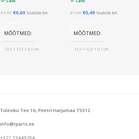
Laos
Laos
€
0,60
€
0,49
€
1,00
€
1,00
Sisaldab km
Sisaldab km
Lisa Korvi
Lisa Korvi
MÕÕTMED
MÕÕTMED
12,5 × 12,5 × 0,1 cm
12,5 × 12,5 × 0,1 cm
Tuleviku Tee 10, Peetri Harjumaa 75312
info@rparts.ee
+372 53449284