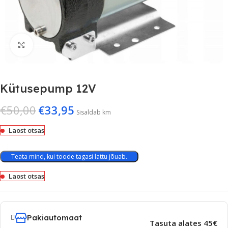
Suurenda
Kütusepump 12V
€
50,00
€
33,95
Sisaldab km
Laost otsas
Teata mind, kui toode tagasi lattu jõuab.
Laost otsas
Pakiautomaat
Tasuta alates 45€