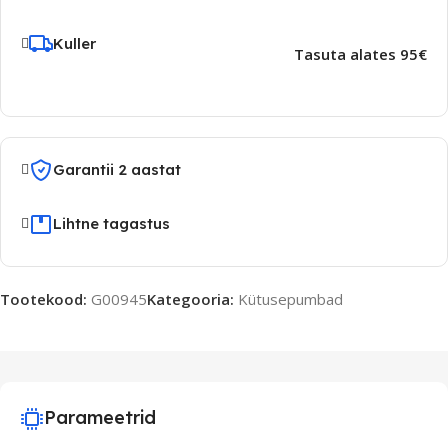
Kuller
Tasuta alates 95€
Garantii 2 aastat
Lihtne tagastus
Tootekood:
G00945
Kategooria:
Kütusepumbad
Parameetrid