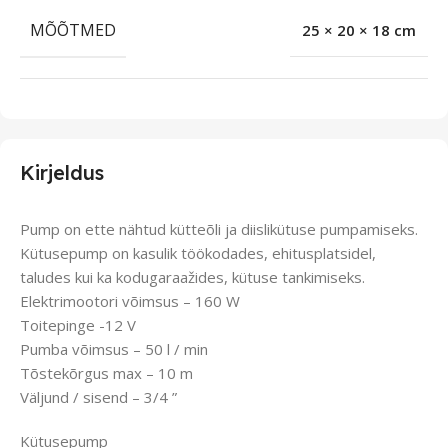
MÕÕTMED
25 × 20 × 18 cm
Kirjeldus
Pump on ette nähtud kütteõli ja diislikütuse pumpamiseks.
Kütusepump on kasulik töökodades, ehitusplatsidel,
taludes kui ka kodugaraažides, kütuse tankimiseks.
Elektrimootori võimsus – 160 W
Toitepinge -12 V
Pumba võimsus – 50 l / min
Tõstekõrgus max – 10 m
Väljund / sisend – 3/4 ”
Kütusepump