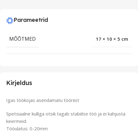
Parameetrid
MÕÕTMED
17 × 10 × 5 cm
Kirjeldus
Igas töökojas asendamatu tööriist
Spetsiaalne kulliga otsik tagab stabiilse töö ja ei kahjusta
keermeid.
Tööulatus: 0-20mm