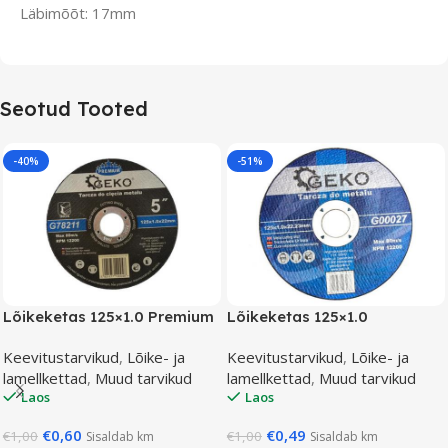
Läbimõõt: 17mm
Seotud Tooted
-40%
-51%
Lõikeketas 125×1.0 Premium
Lõikeketas 125×1.0
Keevitustarvikud
,
Lõike- ja
Keevitustarvikud
,
Lõike- ja
lamellkettad
,
Muud tarvikud
lamellkettad
,
Muud tarvikud
Laos
Laos
€
0,60
€
0,49
€
1,00
€
1,00
Sisaldab km
Sisaldab km