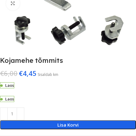
Suurenda
Kojamehe tõmmits
€
6,00
€
4,45
Sisaldab km
Laos
Laos
Lisa Korvi