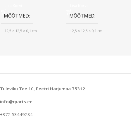
Lisa Korvi
Lisa Korvi
MÕÕTMED
MÕÕTMED
12,5 × 12,5 × 0,1 cm
12,5 × 12,5 × 0,1 cm
Tuleviku Tee 10, Peetri Harjumaa 75312
info@rparts.ee
+372 53449284
----------------------