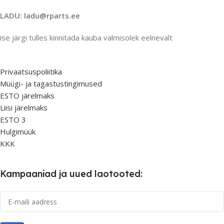
LADU: ladu@rparts.ee
ise järgi tulles kinnitada kauba valmisolek eelnevalt
Privaatsuspoliitika
Müügi- ja tagastustingimused
ESTO järelmaks
Liisi järelmaks
ESTO 3
Hulgimüük
KKK
Kampaaniad ja uued laotooted: