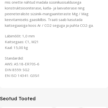
mis onette nähtud madala süsinikusisaldusega
konstruktsiooniterase, katla- ja laevaterase ning
peeneteraliste süsinik-mangaaniteraste Mig / Mag
keevitamiseks gaasikilbis. Traati saab kasutada
kaitsegaasiga koos Ar / CO2 seguga ja puhta CO2-ga.
Läbimõõt: 1,0 mm
Kaitsegaas: C1, M21
Kaal: 15,00 kg
Standardid:
AWS: A5.18-ER70S-6
DIN 8559: SG2
EN ISO 14341: G3Si1
Seotud Tooted