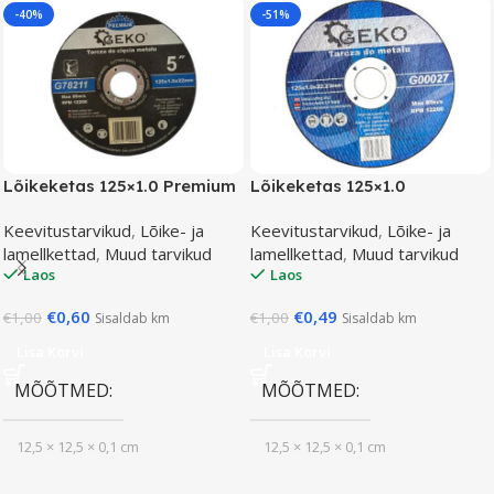
-40%
-51%
Lõikeketas 125×1.0 Premium
Lõikeketas 125×1.0
Keevitustarvikud
,
Lõike- ja
Keevitustarvikud
,
Lõike- ja
lamellkettad
,
Muud tarvikud
lamellkettad
,
Muud tarvikud
Laos
Laos
€
0,60
€
0,49
€
1,00
€
1,00
Sisaldab km
Sisaldab km
Lisa Korvi
Lisa Korvi
MÕÕTMED
MÕÕTMED
12,5 × 12,5 × 0,1 cm
12,5 × 12,5 × 0,1 cm