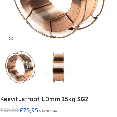
Suurenda
Keevitustraat 1.0mm 15kg SG2
€
40,00
€
25,95
Sisaldab km