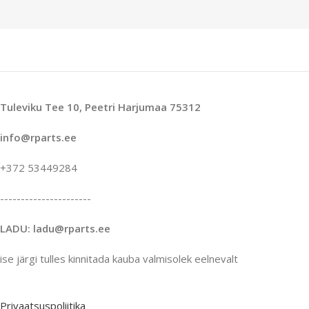
Tuleviku Tee 10, Peetri Harjumaa 75312
info@rparts.ee
+372 53449284
----------------------
LADU: ladu@rparts.ee
ise järgi tulles kinnitada kauba valmisolek eelnevalt
Privaatsuspoliitika