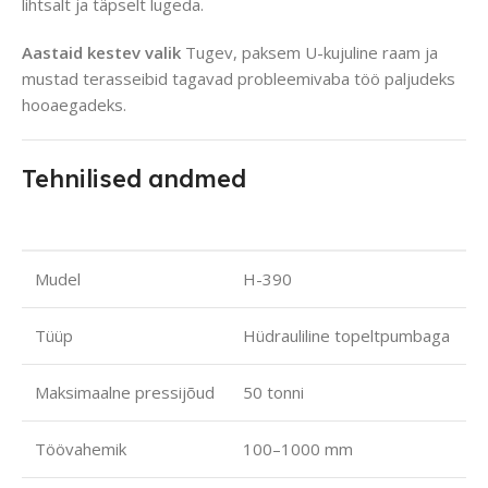
lihtsalt ja täpselt lugeda.
Aastaid kestev valik
Tugev, paksem U-kujuline raam ja
mustad terasseibid tagavad probleemivaba töö paljudeks
hooaegadeks.
Tehnilised andmed
Mudel
H-390
Tüüp
Hüdrauliline topeltpumbaga
Maksimaalne pressijõud
50 tonni
Töövahemik
100–1000 mm