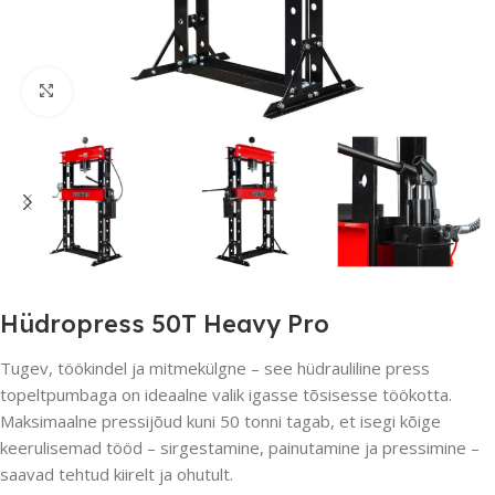
Suurenda
Hüdropress 50T Heavy Pro
Tugev, töökindel ja mitmekülgne – see hüdrauliline press
topeltpumbaga on ideaalne valik igasse tõsisesse töökotta.
Maksimaalne pressijõud kuni 50 tonni tagab, et isegi kõige
keerulisemad tööd – sirgestamine, painutamine ja pressimine –
saavad tehtud kiirelt ja ohutult.