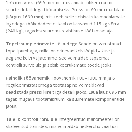
155 mm võrra (695 mm-ni), mis annab rohkem ruumi
suurte detailidega töötamiseks. Press on 60 mm madalam
(kõrgus 1690 mm), mis teeb selle sobivaks ka madalamate
lagedega töökodadesse. Kaal on kasvanud 115 kg võrra
(240 kg), tagades suurema stabiilsuse töötamise ajal.
Topeltpump erinevate käikudega
Seade on varustatud
topeltpumbaga, millel on erinevad kolvilöögid – kiire ja
aeglane kolvi väljatõmme. See võimaldab täpsemat
kontrolli surve üle ja sobib keerukamate tööde jaoks.
Paindlik töövahemik
Töövahemik 100–1000 mm ja 8
reguleerimistasemega töötasapind võimaldavad
seadistada pressi kiirelt iga detaili jaoks. Laua laius 695 mm
tagab mugava töötamisruumi ka suuremate komponentide
jaoks.
Täielik kontroll rõhu üle
Integreeritud manomeeter on
skaleeritud tonnides, mis võimaldab hetkerõhu väärtusi