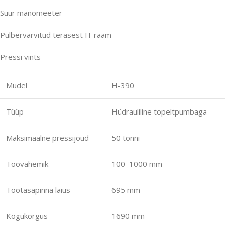
Suur manomeeter
Pulbervärvitud terasest H-raam
Pressi vints
Mudel
H-390
Tüüp
Hüdrauliline topeltpumbaga
Maksimaalne pressijõud
50 tonni
Töövahemik
100–1000 mm
Töötasapinna laius
695 mm
Kogukõrgus
1690 mm