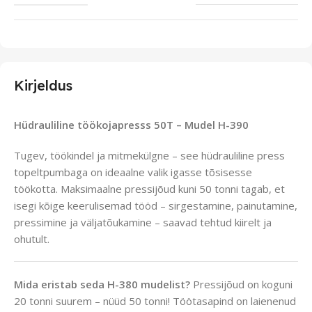
Kirjeldus
Hüdrauliline töökojapresss 50T – Mudel H-390
Tugev, töökindel ja mitmekülgne – see hüdrauliline press
topeltpumbaga on ideaalne valik igasse tõsisesse
töökotta. Maksimaalne pressijõud kuni 50 tonni tagab, et
isegi kõige keerulisemad tööd – sirgestamine, painutamine,
pressimine ja väljatõukamine – saavad tehtud kiirelt ja
ohutult.
Mida eristab seda H-380 mudelist?
Pressijõud on koguni
20 tonni suurem – nüüd 50 tonni! Töötasapind on laienenud