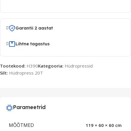
Garantii 2 aastat
Lihtne tagastus
Tootekood:
H390
Kategooria:
Hüdropressid
Silt:
Hüdropress 20T
Parameetrid
MÕÕTMED
119 × 60 × 60 cm