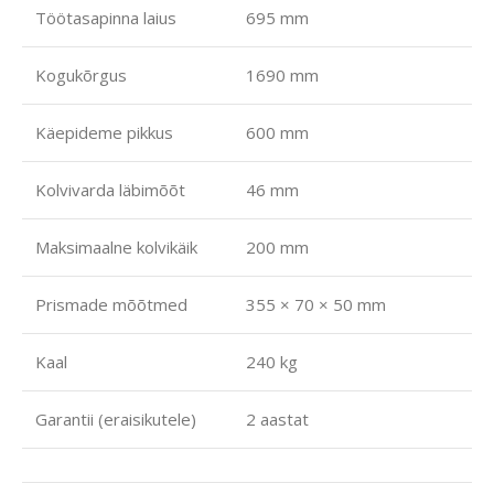
Töötasapinna laius
695 mm
Kogukõrgus
1690 mm
Käepideme pikkus
600 mm
Kolvivarda läbimõõt
46 mm
Maksimaalne kolvikäik
200 mm
Prismade mõõtmed
355 × 70 × 50 mm
Kaal
240 kg
Garantii (eraisikutele)
2 aastat