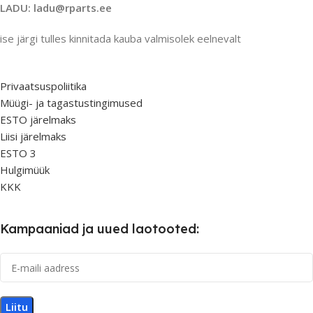
LADU: ladu@rparts.ee
ise järgi tulles kinnitada kauba valmisolek eelnevalt
Privaatsuspoliitika
Müügi- ja tagastustingimused
ESTO järelmaks
Liisi järelmaks
ESTO 3
Hulgimüük
KKK
Kampaaniad ja uued laotooted: