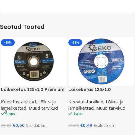
Seotud Tooted
-40%
-51%
Lõikeketas 125×1.0 Premium
Lõikeketas 125×1.0
Keevitustarvikud
,
Lõike- ja
Keevitustarvikud
,
Lõike- ja
lamellkettad
,
Muud tarvikud
lamellkettad
,
Muud tarvikud
Laos
Laos
€
0,60
€
0,49
€
1,00
€
1,00
Sisaldab km
Sisaldab km
Lisa Korvi
Lisa Korvi