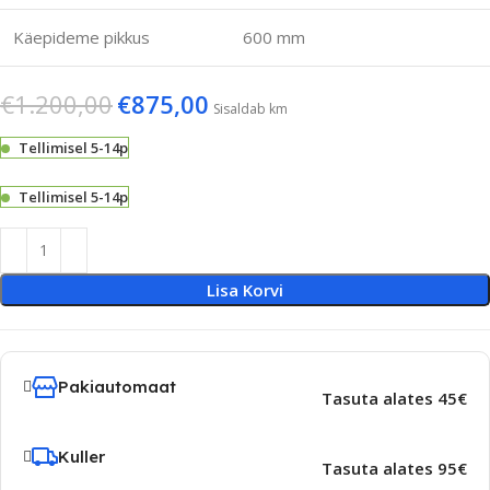
Käepideme pikkus
600 mm
€
1.200,00
€
875,00
Sisaldab km
Tellimisel 5-14p
Tellimisel 5-14p
Lisa Korvi
Pakiautomaat
Tasuta alates 45€
Kuller
Tasuta alates 95€