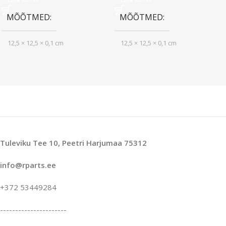
MÕÕTMED
MÕÕTMED
12,5 × 12,5 × 0,1 cm
12,5 × 12,5 × 0,1 cm
Tuleviku Tee 10, Peetri Harjumaa 75312
info@rparts.ee
+372 53449284
----------------------