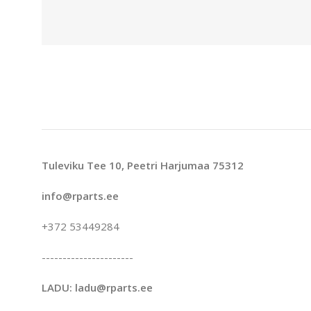
Tuleviku Tee 10, Peetri Harjumaa 75312
info@rparts.ee
+372 53449284
----------------------
LADU: ladu@rparts.ee