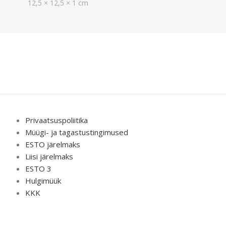
12,5 × 12,5 × 1 cm
Privaatsuspoliitika
Müügi- ja tagastustingimused
ESTO järelmaks
Liisi järelmaks
ESTO 3
Hulgimüük
KKK