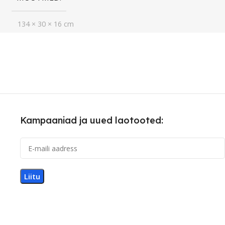
134 × 30 × 16 cm
Kampaaniad ja uued laotooted: