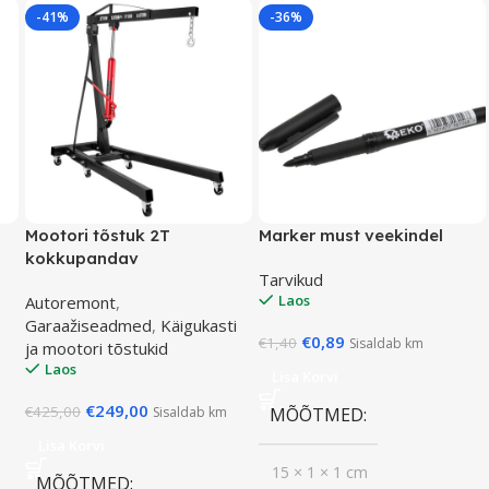
-41%
-36%
Mootori tõstuk 2T
Marker must veekindel
kokkupandav
Tarvikud
Laos
Autoremont
,
Garaažiseadmed
,
Käigukasti
€
0,89
€
1,40
Sisaldab km
ja mootori tõstukid
Laos
Lisa Korvi
€
249,00
€
425,00
Sisaldab km
MÕÕTMED
Lisa Korvi
15 × 1 × 1 cm
MÕÕTMED