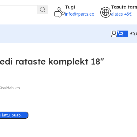
Tugi
Tasuta tar
info@rparts.ee
alates 45€
€
0,
edi rataste komplekt 18″
Sisaldab km
 lattu jõuab.