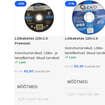
-40%
-51%
Lõikeketas 125×1.0
Lõikeketas 125×1.0
Premium
Keevitustarvikud
,
Lõike- 
Keevitustarvikud
,
Lõike- ja
lamellkettad
,
Muud tarvi
Laos
lamellkettad
,
Muud tarvikud
Laos
€
0,49
€
1,00
Sisaldab km
€
0,60
€
1,00
Sisaldab km
Lisa Korvi
Lisa Korvi
MÕÕTMED
MÕÕTMED
12,5 × 12,5 × 0,1 cm
12,5 × 12,5 × 0,1 cm