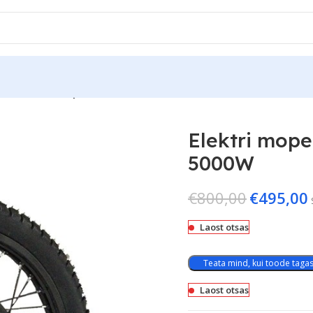
di rataste komplekt 18″ 5000W
Elektri mope
5000W
€
800,00
€
495,00
Laost otsas
Teata mind, kui toode tagasi
Laost otsas