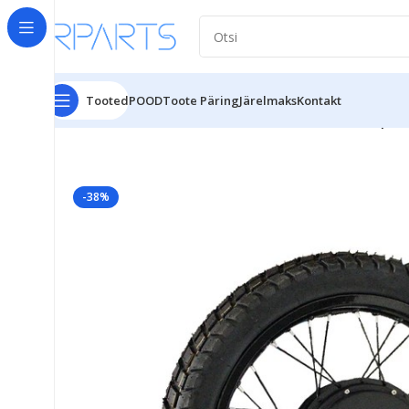
Tooted
POOD
Toote Päring
Järelmaks
Kontakt
Esileht
Tarvikud
Mototehnika tarvikud
Elektri mopee
-38%