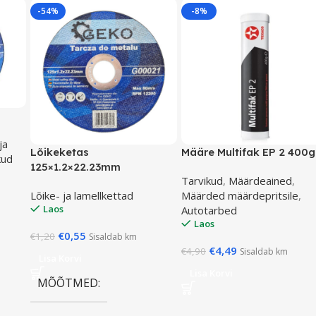
-54%
-8%
ja
Lõikeketas
Määre Multifak EP 2 400g
kud
125×1.2×22.23mm
Tarvikud
,
Määrdeained
,
Lõike- ja lamellkettad
Määrded määrdepritsile
,
Laos
Autotarbed
Laos
€
0,55
€
1,20
Sisaldab km
€
4,49
€
4,90
Sisaldab km
Lisa Korvi
Lisa Korvi
MÕÕTMED