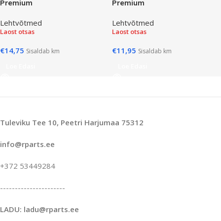
Premium
Premium
Lehtvõtmed
Lehtvõtmed
Laost otsas
Laost otsas
€
14,75
€
11,95
Sisaldab km
Sisaldab km
Loe Edasi
Loe Edasi
Tuleviku Tee 10, Peetri Harjumaa 75312
info@rparts.ee
+372 53449284
----------------------
LADU: ladu@rparts.ee