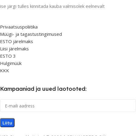
ise järgi tulles kinnitada kauba valmisolek eelnevalt
Privaatsuspoliitika
Müügi- ja tagastustingimused
ESTO järelmaks
Liisi järelmaks
ESTO 3
Hulgimüük
KKK
Kampaaniad ja uued laotooted: