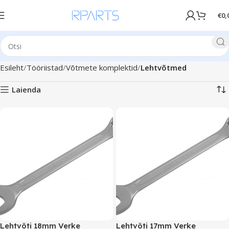
€
0,
Esileht
Tööriistad
Võtmete komplektid
Lehtvõtmed
Laienda
Lehtvõti 18mm Verke
Lehtvõti 17mm Verke