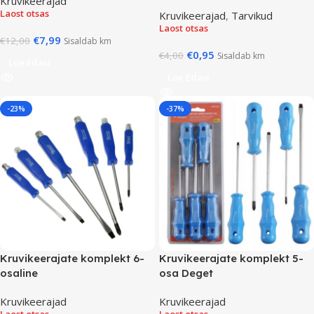
Kruvikeerajad
Laost otsas
Kruvikeerajad
,
Tarvikud
Laost otsas
€
7,99
€
12,00
Sisaldab km
€
0,95
€
4,00
Sisaldab km
Loe Edasi
Loe Edasi
-23%
-37%
Kruvikeerajate komplekt 6-
Kruvikeerajate komplekt 5-
osaline
osa Deget
Kruvikeerajad
Kruvikeerajad