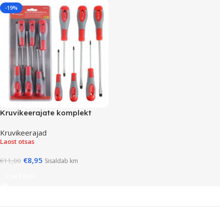
-19%
Kruvikeerajate komplekt
Kruvikeerajad
Laost otsas
€
8,95
€
11,00
Sisaldab km
Loe Edasi