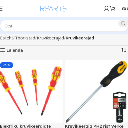
€
0,
Esileht
Tööriistad
Kruvikeerajad
Kruvikeerajad
Laienda
-25%
Elektriku kruvikeerajate
Kruvikeeraja PH2 rist Verke