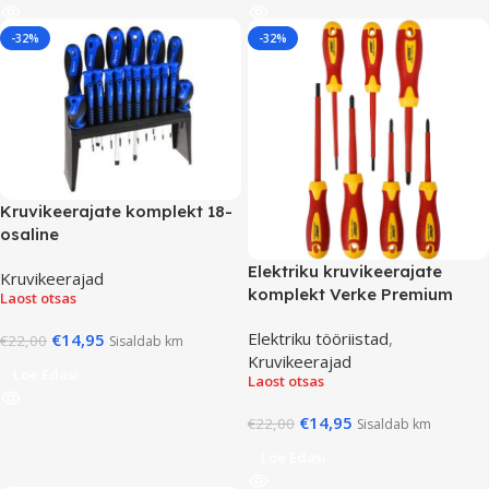
-32%
-32%
Kruvikeerajate komplekt 18-
osaline
Elektriku kruvikeerajate
Kruvikeerajad
komplekt Verke Premium
Laost otsas
Elektriku tööriistad
,
€
14,95
€
22,00
Sisaldab km
Kruvikeerajad
Loe Edasi
Laost otsas
€
14,95
€
22,00
Sisaldab km
Loe Edasi