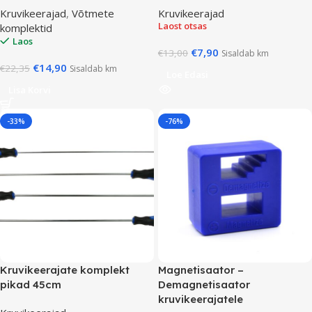
Kruvikeerajad
,
Võtmete
Kruvikeerajad
Laost otsas
komplektid
Laos
€
7,90
€
13,00
Sisaldab km
€
14,90
€
22,35
Sisaldab km
Loe Edasi
Lisa Korvi
-33%
-76%
Kruvikeerajate komplekt
Magnetisaator –
pikad 45cm
Demagnetisaator
kruvikeerajatele