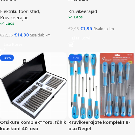
Elektriku tööriistad
,
Kruvikeerajad
Laos
Kruvikeerajad
Laos
€
1,95
€
2,95
Sisaldab km
€
14,90
€
22,35
Sisaldab km
Lisa Korvi
Lisa Korvi
-33%
-39%
Otsikute komplekt torx, tähik
Kruvikeerajate komplekt 8-
kuuskant 40-osa
osa Deget