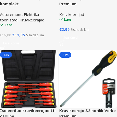
komplekt
Premium
Autoremont
,
Elektriku
Kruvikeerajad
Laos
tööriistad
,
Kruvikeerajad
Laos
€
2,95
Sisaldab km
€
11,95
€
16,00
Sisaldab km
Lisa Korvi
Lisa Korvi
-33%
-34%
Isoleeritud kruvikeerajad 11-
Kruvikeeraja S2 harilik Verke
osaline
Premium