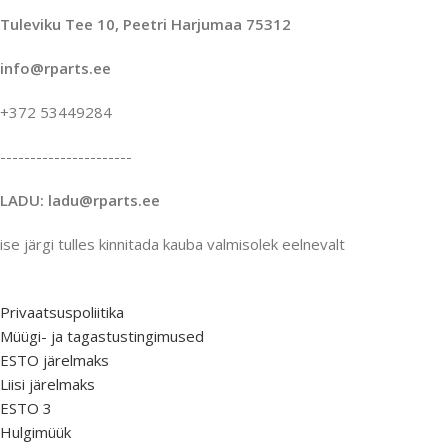
Tuleviku Tee 10, Peetri Harjumaa 75312
info@rparts.ee
+372 53449284
----------------------
LADU: ladu@rparts.ee
ise järgi tulles kinnitada kauba valmisolek eelnevalt
Privaatsuspoliitika
Müügi- ja tagastustingimused
ESTO järelmaks
Liisi järelmaks
ESTO 3
Hulgimüük