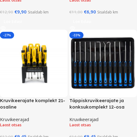
Laost otsas
Laost otsas
€
9,90
€
6,90
€
12,90
€
11,00
Sisaldab km
Sisaldab km
Loe Edasi
Loe Edasi
-27%
-33%
Kruvikeerajate komplekt 21-
Täppiskruvikeerajate ja
osaline
konksukomplekt 12-osa
Kruvikeerajad
Kruvikeerajad
Laost otsas
Laost otsas
€
9,45
€
9,45
€
13,00
€
14,00
Sisaldab km
Sisaldab km